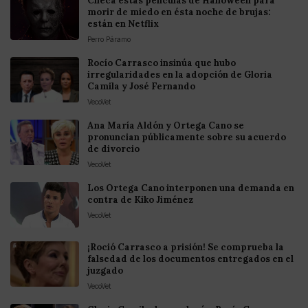
Checa éstas películas de Halloween para
morir de miedo en ésta noche de brujas:
están en Netflix
Perro Páramo
Rocío Carrasco insinúa que hubo
irregularidades en la adopción de Gloria
Camila y José Fernando
VecoVet
Ana María Aldón y Ortega Cano se
pronuncian públicamente sobre su acuerdo
de divorcio
VecoVet
Los Ortega Cano interponen una demanda en
contra de Kiko Jiménez
VecoVet
¡Roció Carrasco a prisión! Se comprueba la
falsedad de los documentos entregados en el
juzgado
VecoVet