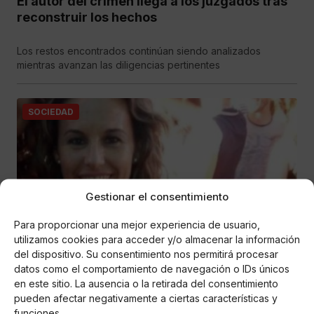
El autor del crimen llega a los juzgados tras
reconstruir los hechos
Los restos encontrados continúan siendo analizados
mientras avanzan las diligencias pertinentes
SOCIEDAD
Gestionar el consentimiento
Para proporcionar una mejor experiencia de usuario,
utilizamos cookies para acceder y/o almacenar la información
Paloma Acedel
del dispositivo. Su consentimiento nos permitirá procesar
Detenido el autor confeso de la desaparición
datos como el comportamiento de navegación o IDs únicos
en este sitio. La ausencia o la retirada del consentimiento
de Manuela Chavero
pueden afectar negativamente a ciertas características y
funciones.