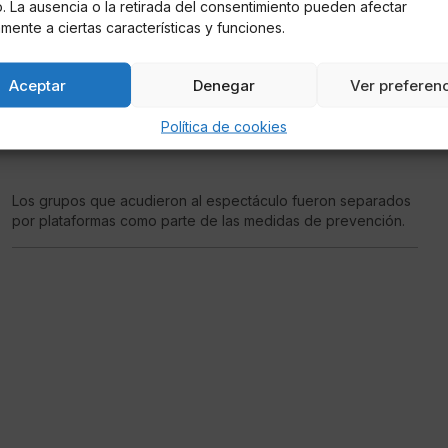
io. La ausencia o la retirada del consentimiento pueden afectar
mente a ciertas características y funciones.
Aceptar
Denegar
Ver preferen
Paloma Acedel
Política de cookies
Concierto de Sam Fender entre barreras
Los grupos que acudieron al espectáculo fueron separados
por plataformas como parte de las medidas de prevención.