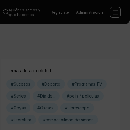
Quiénes somos y
Regístrate
Administración
qué hacemos
Temas de actualidad
#Sucesos
#Deporte
#Programas TV
#Series
#Día de...
#pelis / peliculas
#Goyas
#Oscars
#Horóscopo
#Literatura
#compatibilidad de signos