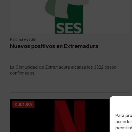
Paloma Acedel
Nuevos positivos en Extremadura
La Comunidad de Extremadura alcanza los 3322 casos
confirmados.
CULTURA
Para pro
acceder 
permitir