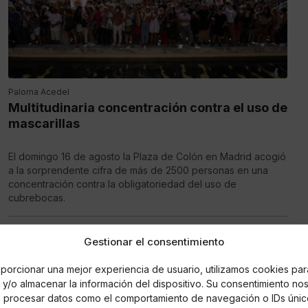
Paloma Acedel
Multitudinaria concentración contra el uso de
mascarillas
El domingo 16 de agosto la Plaza de Colón en Madrid acogió
a la sorprendente cifra de más de 2500 personas en una
concentración contra la obligatoriedad del uso de
cubrebocas.
Gestionar el consentimiento
SUCESOS
porcionar una mejor experiencia de usuario, utilizamos cookies par
y/o almacenar la información del dispositivo. Su consentimiento no
á procesar datos como el comportamiento de navegación o IDs únic