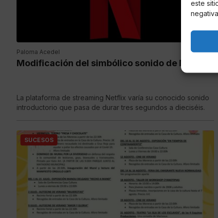
este sit
negativa
Paloma Acedel
Modificación del simbólico sonido de Netflix
La plataforma de streaming Netflix varía su conocido sonido
introductorio que pasa de durar tres segundos a dieciséis.
SUCESOS