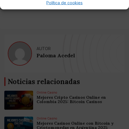
Política de cookies
espera de la orden que dictame el juez.
AUTOR
Paloma Acedel
Noticias relacionadas
Online Casino
Mejores Cripto Casinos Online en
Colombia 2025: Bitcoin Casinos
Online Casino
Mejores Casinos Online con Bitcoin y
Criptomonedas en Argentina 2025