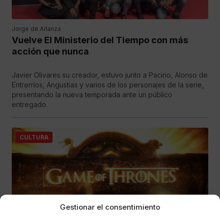
Jorge de Arlanza
Vuelve El Ministerio del Tiempo con más
acción que nunca
Javier Olivares su creador, estuvo junto a Pacino, Alonso de
Entrerríos, Angustias y varios de los personajes de la serie,
presentando la nueva temporada ante un público
entregado.
CULTURA
Gestionar el consentimiento