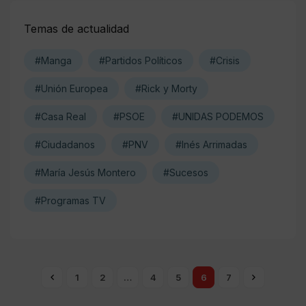
Temas de actualidad
#Manga
#Partidos Políticos
#Crisis
#Unión Europea
#Rick y Morty
#Casa Real
#PSOE
#UNIDAS PODEMOS
#Ciudadanos
#PNV
#Inés Arrimadas
#María Jesús Montero
#Sucesos
#Programas TV
1
2
…
4
5
6
7