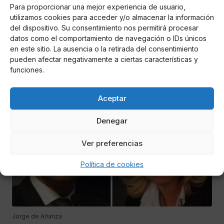
Para proporcionar una mejor experiencia de usuario,
Jorge de Arlanza
utilizamos cookies para acceder y/o almacenar la información
HBO está preparando cuatro nuevas series
del dispositivo. Su consentimiento nos permitirá procesar
datos como el comportamiento de navegación o IDs únicos
basadas en Juego de Tronos
en este sitio. La ausencia o la retirada del consentimiento
pueden afectar negativamente a ciertas características y
La compañía audiovisual pretende así continuar con el
funciones.
universo de fantasía que tan buenos réditos económicos y
de crítica les ha dado.
Aceptar
INTERNACIONAL
Denegar
Ver preferencias
Política de cookies
Jorge de Arlanza