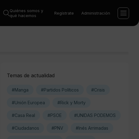
Quiénes somos y
Regístrate
Administración
qué hacemos
Temas de actualidad
#Manga
#Partidos Políticos
#Crisis
#Unión Europea
#Rick y Morty
#Casa Real
#PSOE
#UNIDAS PODEMOS
#Ciudadanos
#PNV
#Inés Arrimadas