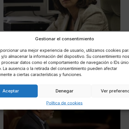
Jorge de Arlanza
Gestionar el consentimiento
La Ministra de Justicia, Dolores Delgado,
será reprobada en el Senado.
porcionar una mejor experiencia de usuario, utilizamos cookies par
y/o almacenar la información del dispositivo. Su consentimiento no
á procesar datos como el comportamiento de navegación o IDs únic
El PP quiere aprovechar su mayoría absoluta en el Senado
io. La ausencia o la retirada del consentimiento pueden afectar
para llevar a cabo la reprobación de la Ministra
mente a ciertas características y funciones.
Aceptar
Denegar
Ver preferen
ESPAÑA
Política de cookies