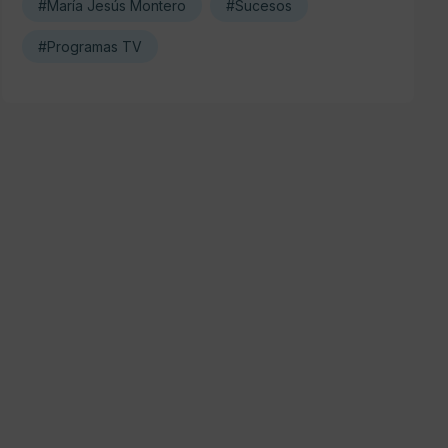
#María Jesús Montero
#Sucesos
#Programas TV