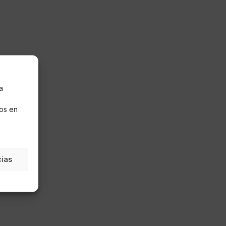
a
s
os en
cias