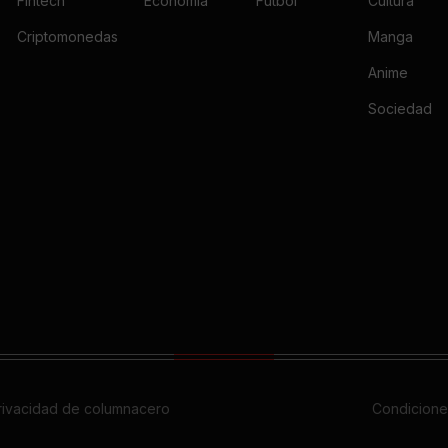
Fintech
Economía
Fútbol
Cultura
Criptomonedas
Manga
Anime
Sociedad
privacidad de columnacero
Condicione