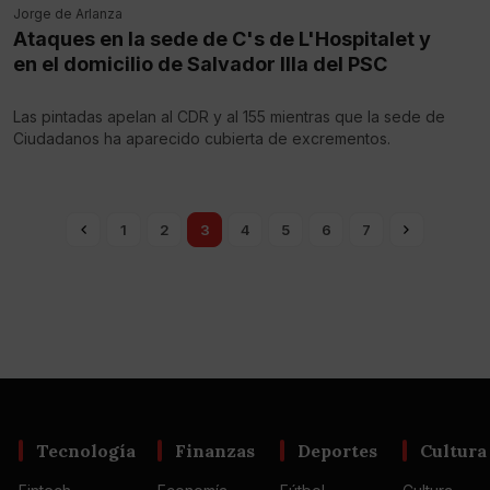
Jorge de Arlanza
Ataques en la sede de C's de L'Hospitalet y
en el domicilio de Salvador llla del PSC
Las pintadas apelan al CDR y al 155 mientras que la sede de
Ciudadanos ha aparecido cubierta de excrementos.
1
2
3
4
5
6
7
Tecnología
Finanzas
Deportes
Cultura