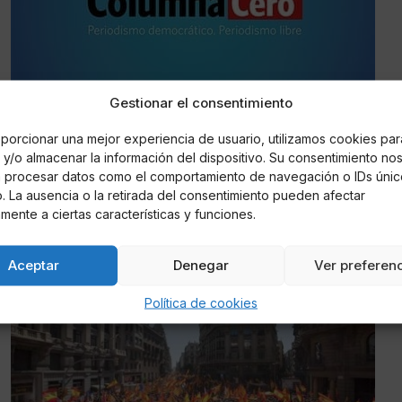
Gestionar el consentimiento
Jorge de Arlanza
Grafiteros vandalizan y arrojan piedras a un
porcionar una mejor experiencia de usuario, utilizamos cookies par
convoy del metro de BCN
y/o almacenar la información del dispositivo. Su consentimiento no
á procesar datos como el comportamiento de navegación o IDs únic
io. La ausencia o la retirada del consentimiento pueden afectar
Los graffiteros la tomaron con un convoy de recogida de
mente a ciertas características y funciones.
trabajadores y lanzaron piedras y amenazaron a los mismos.
Aceptar
Denegar
Ver preferen
ESPAÑA
Política de cookies