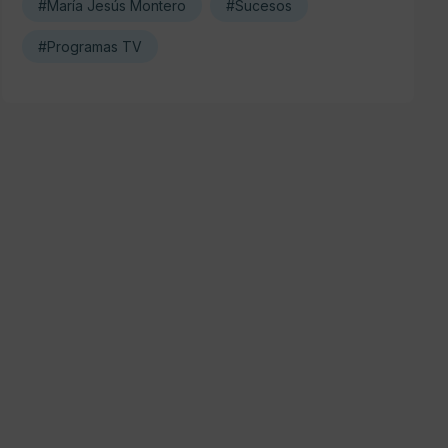
#María Jesús Montero
#Sucesos
#Programas TV