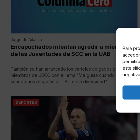
Jorge de Arlanza
Encapuchados intentan agredir a miembros
Para pro
de las Juventudes de SCC en la UAB
acceder 
permitir
este sit
También se han arrancado los carteles colgados por los
negativa
miembros de JSCC con el lema "Me gusta cuando somos,
cuando nos respetamos... Así en la diversidad"
DEPORTES