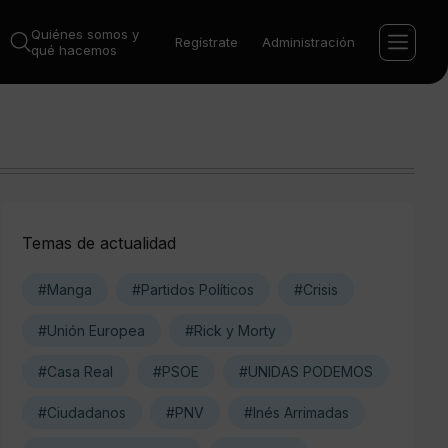
Quiénes somos y
Regístrate
Administración
qué hacemos
Temas de actualidad
#Manga
#Partidos Políticos
#Crisis
#Unión Europea
#Rick y Morty
#Casa Real
#PSOE
#UNIDAS PODEMOS
#Ciudadanos
#PNV
#Inés Arrimadas