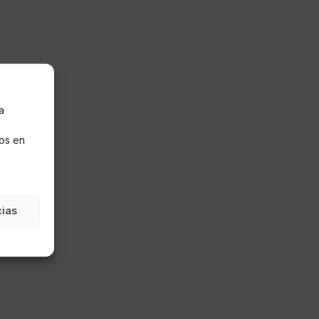
a
s
os en
cias