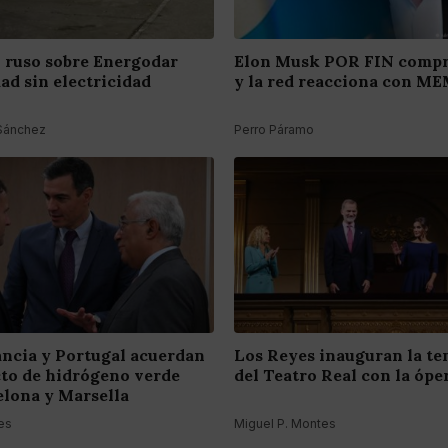
ruso sobre Energodar
Elon Musk POR FIN compr
dad sin electricidad
y la red reacciona con M
 Sánchez
Perro Páramo
ancia y Portugal acuerdan
Los Reyes inauguran la t
to de hidrógeno verde
del Teatro Real con la óper
elona y Marsella
es
Miguel P. Montes