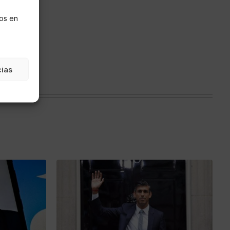
s
os en
cias