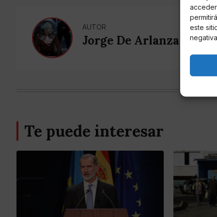
acceder 
permitir
AUTOR
este sit
Jorge De Arlanza
negativa
Te puede interesar