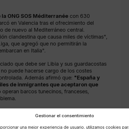
e la ONG SOS Méditerranée
con 630
có en Valencia tras el ofrecimiento del
o de nuevo al Mediterráneo central.
ón clandestina que causa miles de víctimas",
 Liga, que agregó que no permitirán la
embarcan en Italia".
unciado que debe ser Libia y sus guardacostas
a no puede hacerse cargo de los costes
controlada. Además afirmó que:
"España y
miles de inmigrantes que aceptaron que
 operan barcos tunecinos, franceses,
oblema.
Gestionar el consentimiento
porcionar una mejor experiencia de usuario, utilizamos cookies par