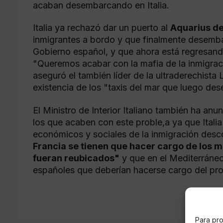
acaban desembarcando en Italia.
Italia ya rechazó dar un puerto al
Aquarius d
inmigrantes a bordo y que finalmente desembar
Gobierno español, y que ahora está regresand
"Queremos acabar con la mafia de la inmigraci
aseguró el también líder de la ultraderechista
existencia de los "taxis del mar que luego des
El Ministro de Interior Italiano también ha an
los que acaben con este proble,a ya que Itali
económicos y sociales de la inmigración des
Francia se tienen que hacer cargo de los 
fueran reubicados"
y que en el Mediterráneo
españoles que deberían hacerse cargo del pr
Para pro