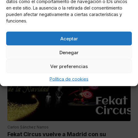
datos como el comportamiento de navegación o IDs únicos
en este sitio. La ausencia o la retirada del consentimiento
Carlos Sánchez Narros
pueden afectar negativamente a ciertas características y
El circo Quirós ofrece una función solidaria
funciones.
en Alcalá Meco
Aceptar
Los artistas entrarán en el centro penitenciario Madrid 1 para
actuar ante las reclusas y sus hijos
Denegar
CULTURA
Ver preferencias
Política de cookies
Carlos Sánchez Narros
Fekat Circus vuelve a Madrid con su