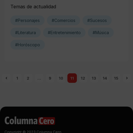
Temas de actualidad
#Personajes
#Comercios
#Sucesos
#Literatura
#Entretenimiento
#Música
#Horóscopo
1
2
…
9
10
11
12
13
14
15
Copyright © 2023 Columna Cero