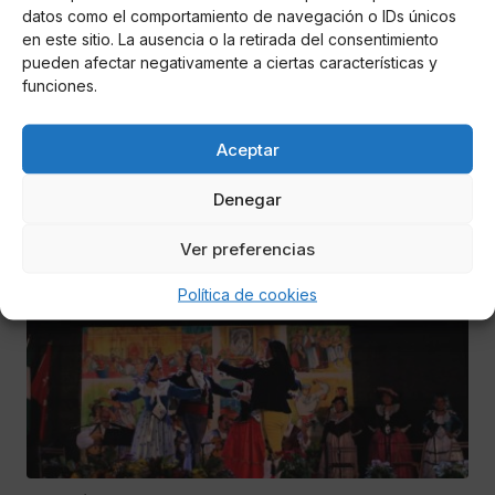
datos como el comportamiento de navegación o IDs únicos
en este sitio. La ausencia o la retirada del consentimiento
pueden afectar negativamente a ciertas características y
Carlos Sánchez Narros
funciones.
El alcalde de Boadilla visita Adosa2, la
primera inmobiliaria meraki de Madrid
Aceptar
El regidor expresó su satisfacción por el hecho de que esta
Denegar
agencia haya elegido el municipio para establecerse
Ver preferencias
SUCESOS
Política de cookies