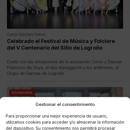
Carlos Sánchez Narros
Celebrado el Festival de Música y Folclore
del V Centenario del Sitio de Logroño
Contó con las actuaciones de la asociación Coros y Danzas
Francisco de Goya, el dúo Arpeggione y los anfitriones, el
Grupo de Danzas de Logroño
ECONOMÍA
Gestionar el consentimiento
Para proporcionar una mejor experiencia de usuario,
utilizamos cookies para acceder y/o almacenar la información
del dispositivo. Su consentimiento nos permitirá procesar