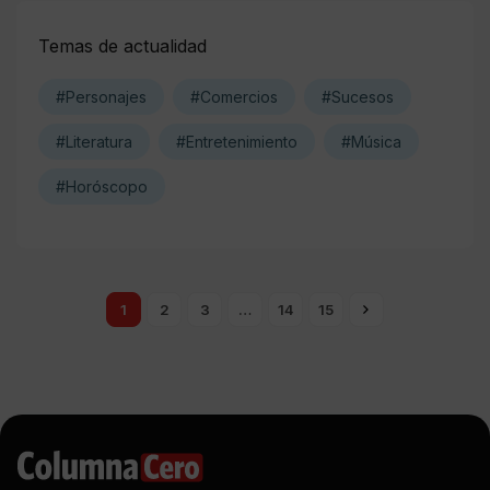
Temas de actualidad
#Personajes
#Comercios
#Sucesos
#Literatura
#Entretenimiento
#Música
#Horóscopo
1
2
3
…
14
15