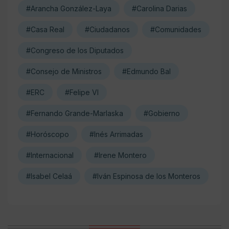
#Arancha González-Laya
#Carolina Darias
#Casa Real
#Ciudadanos
#Comunidades
#Congreso de los Diputados
#Consejo de Ministros
#Edmundo Bal
#ERC
#Felipe VI
#Fernando Grande-Marlaska
#Gobierno
#Horóscopo
#Inés Arrimadas
#Internacional
#Irene Montero
#Isabel Celaá
#Iván Espinosa de los Monteros