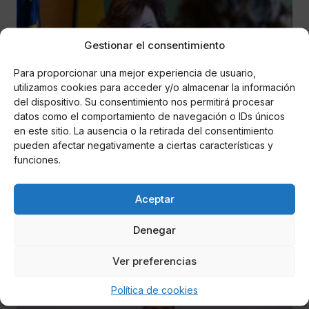
Gestionar el consentimiento
Para proporcionar una mejor experiencia de usuario,
utilizamos cookies para acceder y/o almacenar la información
del dispositivo. Su consentimiento nos permitirá procesar
datos como el comportamiento de navegación o IDs únicos
en este sitio. La ausencia o la retirada del consentimiento
Miguel P. Montes
pueden afectar negativamente a ciertas características y
Calvo pide al PP que se abstenga en la
funciones.
votación de los Presupuestos
Aceptar
La vicepresidenta primera del Gobierno se reunió con la
portavoz del PP en el Congreso, Cuca Gamarra, para
pedirle también que renueve el Consejo General del Poder
Denegar
Judicial (CGPJ).
Ver preferencias
Política de cookies