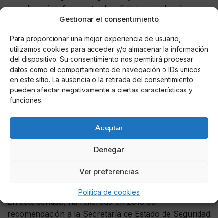
coordinación eficaz entre los distintos niveles de
Gestionar el consentimiento
administración del Estado, hacen que la crisis
provocada por el COVID-19 convierta la acogida de
Para proporcionar una mejor experiencia de usuario,
inmigrantes en una suerte de carrera contra el tiempo,
utilizamos cookies para acceder y/o almacenar la información
que no solo no ofrece respuesta a los problemas de
del dispositivo. Su consentimiento nos permitirá procesar
fondo, sino que tampoco logra armonizar
datos como el comportamiento de navegación o IDs únicos
adecuadamente la protección de los derechos de las
en este sitio. La ausencia o la retirada del consentimiento
pueden afectar negativamente a ciertas características y
personas extranjeras en situación de vulnerabilidad
funciones.
con los intereses del conjunto de la sociedad.
Por ello, el Defensor cree que es urgente
que Estado,
Aceptar
comunidades autónomas y ayuntamientos aborden
en una reunión conjunta
el diseño de un sistema que
Denegar
tome en consideración todas las vertientes que
supone la gestión de la irregularidad documental de
Ver preferencias
quienes no son expulsados.
Política de cookies
En este sentido, ha reiterado en 2019 su
recomendación a la Secretaría de Estado de Seguridad