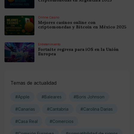
Online Casino
Mejores casinos online con
criptomonedas y Bitcoin en México 2025
Entretenimiento
Fortnite regresa para iOS en la Unión
Europea
Temas de actualidad
#Apple
#Baleares
#Boris Johnson
#Canarias
#Cantabria
#Carolina Darias
#Casa Real
#Comercios
#Comisión Europea
#compatibilidad de signos