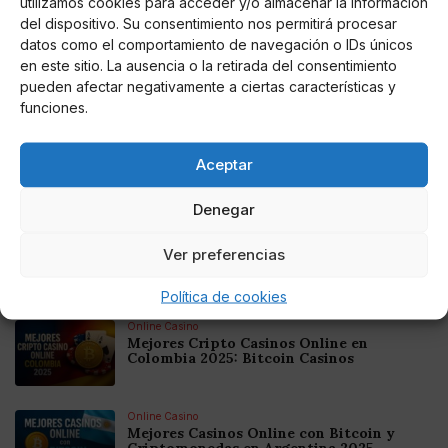
utilizamos cookies para acceder y/o almacenar la información
del dispositivo. Su consentimiento nos permitirá procesar
datos como el comportamiento de navegación o IDs únicos
en este sitio. La ausencia o la retirada del consentimiento
pueden afectar negativamente a ciertas características y
funciones.
Miguel P. Montes
La UE apuesta por la interregionalización
Aceptar
Denegar
El Eurogrupo fomenta actividades que mejoren la actividad
más desarrollada en cada territorio.
Ver preferencias
Noticias relacionadas
Política de cookies
Online Casino
Mejores Cripto Casinos Online en
Colombia 2025: Bitcoin Casinos
Online Casino
Mejores Casinos Online con Bitcoin y
Criptomonedas en Argentina 2025