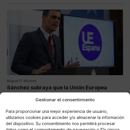
Miguel P. Montes
Sánchez subraya que la Unión Europea
cierra el año con importantes logros
Gestionar el consentimiento
colectivos
El Consejo Europeo aprueba ampliar la reducción de
Para proporcionar una mejor experiencia de usuario,
emisiones del 40% al 55% en 2030, como paso previo para
utilizamos cookies para acceder y/o almacenar la información
alcanzar la neutralidad climática en 2050.
del dispositivo. Su consentimiento nos permitirá procesar
datos como el comportamiento de navegación o IDs únicos