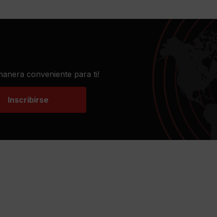
 manera conveniente para ti!
Inscribirse