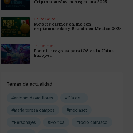
Criptomonedas en Argentina 2025
Online Casino
Mejores casinos online con
criptomonedas y Bitcoin en México 2025
Entretenimiento
Fortnite regresa para iOS en la Unión
Europea
Temas de actualidad
#antonio david flores
#Día de...
#maria teresa campos
#mediaset
#Personajes
#Política
#rocio carrasco