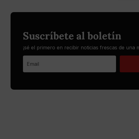
Suscríbete al boletín
¡sé el primero en recibir noticias frescas de una