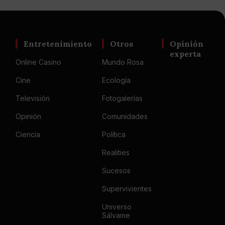
Entretenimiento
Otros
Opinión
experta
Online Casino
Mundo Rosa
Cine
Ecología
Televisión
Fotogalerías
Opinión
Comunidades
Ciencia
Política
Realities
Sucesos
Supervivientes
Universo
Sálvame