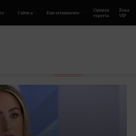
Opinión
Zona
es
Cultura
Entretenimiento
experta
VIP