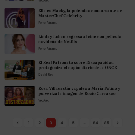
VecoVet
Ella es Macky, la polémica concursante de
MasterChef Celebrity
Perro Páramo
Linday Lohan regresa al cine con película
navideña de Netflix
Perro Páramo
El Real Patronato sobre Discapacidad
protagoniza el cupón diario de la ONCE
David Rey
Rosa Villacastín vapulea a María Patiño y
pulveriza la imagen de Rocío Carrasco
VecoVet
1
2
3
4
5
…
84
85