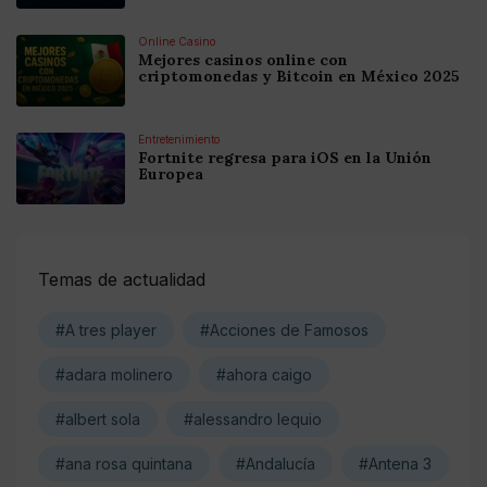
Online Casino
Mejores casinos online con
criptomonedas y Bitcoin en México 2025
Entretenimiento
Fortnite regresa para iOS en la Unión
Europea
Temas de actualidad
#A tres player
#Acciones de Famosos
#adara molinero
#ahora caigo
#albert sola
#alessandro lequio
#ana rosa quintana
#Andalucía
#Antena 3