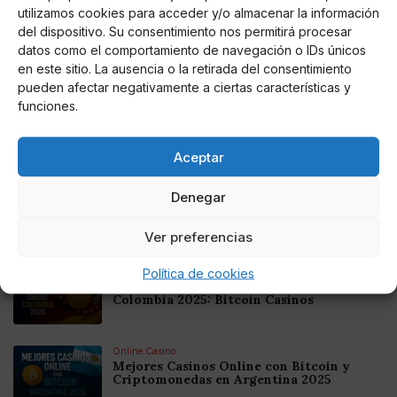
utilizamos cookies para acceder y/o almacenar la información
del dispositivo. Su consentimiento nos permitirá procesar
datos como el comportamiento de navegación o IDs únicos
en este sitio. La ausencia o la retirada del consentimiento
Perro Páramo
pueden afectar negativamente a ciertas características y
RBD se reúne en la boda de Maite Perroni,
funciones.
cantan Rebelde, y las redes enloquecen
Aceptar
En minutos el clip de apenas unos segundos se ha
viralizado en redes sociales.
Denegar
Noticias relacionadas
Ver preferencias
Política de cookies
Online Casino
Mejores Cripto Casinos Online en
Colombia 2025: Bitcoin Casinos
Online Casino
Mejores Casinos Online con Bitcoin y
Criptomonedas en Argentina 2025