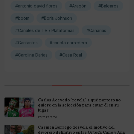
#antonio david flores
#Aragón
#Baleares
#boom
#Boris Johnson
#Canales de TV / Plataformas
#Canarias
#Cantantes
#carlota corredera
#Carolina Darias
#Casa Real
Carlos Acevedo "revela" a qué portero no
quiere en la selección para estar él en su
lugar
Perro Páramo
Carmen Borrego desvela el motivo del
divorcio definitivo entre Ortega Cano y Ana