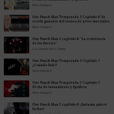
Mario Astorga D
One Punch Man Temporada 2 Capítulo 8: Se
revela ganador del torneo de artes marciales
Mario Astorga D
One Punch Man 2 capítulo 8: "La resistencia
de los fuertes"
Luis Gerardo Harris Oberto
One Punch Man Temporada 2 Capítulo 7:
¿Cuándo Sale?
Mario Astorga D
One Punch Man Temporada 2 Capítulo 7:
Fecha de lanzamiento y Spoilers
Mario Astorga D
One Punch Man 2 capítulo 6: ¡Saitama quiere
luchar!