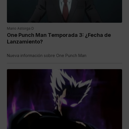
Mario Astorga D
One Punch Man Temporada 3: ¿Fecha de
Lanzamiento?
Nueva información sobre One Punch Man