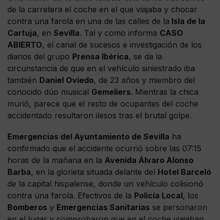
de la carretera el coche en el que viajaba y chocar
contra una farola en una de las calles de la
Isla de la
Cartuja
, en
Sevilla
. Tal y como informa
CASO
ABIERTO
, el canal de sucesos e investigación de los
diarios del grupo
Prensa Ibérica
, se da la
circunstancia de que en el vehículo siniestrado iba
también
Daniel Oviedo
, de 23 años y miembro del
conocido dúo musical
Gemeliers
. Mientras la chica
murió, parece que el resto de ocupantes del coche
accidentado resultaron ilesos tras el brutal golpe.
Emergencias del Ayuntamiento de Sevilla
ha
confirmado que el accidente ocurrió sobre las 07:15
horas de la mañana en la
Avenida Álvaro Alonso
Barba
, en la glorieta situada delante del
Hotel Barceló
de la capital hispalense, donde un vehículo colisionó
contra una farola. Efectivos de la
Policía Local
, los
Bomberos
y
Emergencias Sanitarias
se personaron
en el lugar y comprobaron que en el coche viajaban