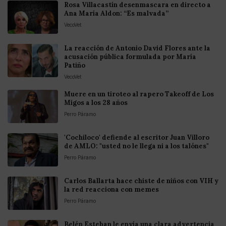
Rosa Villacastín desenmascara en directo a
Ana María Aldon: “Es malvada”
VecoVet
La reacción de Antonio David Flores ante la
acusación pública formulada por María
Patiño
VecoVet
Muere en un tiroteo al rapero Takeoff de Los
Migos a los 28 años
Perro Páramo
'Cochiloco' defiende al escritor Juan Villoro
de AMLO: "usted no le llega ni a los talónes"
Perro Páramo
Carlos Ballarta hace chiste de niños con VIH y
la red reacciona con memes
Perro Páramo
Belén Esteban le envía una clara advertencia