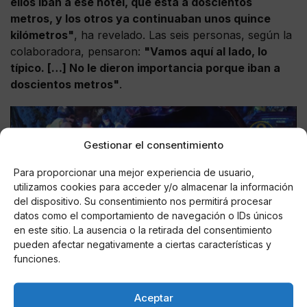
ellos iban a ese hotel, que está a doscientos
metros, y los otros ya continuaban unos quince
kilómetros"
, ha revelado. Las seis personas, según la
colaboradora, pensaron:
"Vamos aquí al lado, lo
típico. […] No le dieron importancia porque iban a
doscientos metros"
.
Gestionar el consentimiento
Para proporcionar una mejor experiencia de usuario,
utilizamos cookies para acceder y/o almacenar la información
del dispositivo. Su consentimiento nos permitirá procesar
datos como el comportamiento de navegación o IDs únicos
en este sitio. La ausencia o la retirada del consentimiento
pueden afectar negativamente a ciertas características y
funciones.
Juan Carlos Oviedo
, hermano mayor de los
Aceptar
Gemeliers
, se ha puesto en contacto con
'Sálvame'