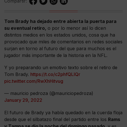
Compartir:
Tom Brady ha dejado entre abierta la puerta para
su eventual retiro,
o por lo menor así lo dicen
distintos medios en los estados unidos, cosa que ha
provocado que miles de comentarios en redes sociales
surjan en torno al futuro del que para muchos es el
jugador más importante de la historia en la NFL.
Y yo preparando un emotivo texto sobre el retiro de
Tom Brady.
https://t.co/c2phfQLlQr
pic.twitter.com/RwXhHitvug
— mauricio pedroza (@mauriciopedroza)
January 29, 2022
El futuro de Brady ya había quedado en la cuerda floja
desde que el silbatazo final del partido entre los
Rams
y Tampa se dio la noche del domingo pasado,
y es