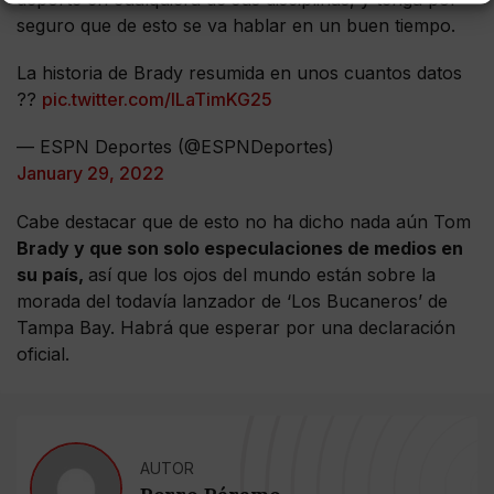
seguro que de esto se va hablar en un buen tiempo.
La historia de Brady resumida en unos cuantos datos
??
pic.twitter.com/lLaTimKG25
— ESPN Deportes (@ESPNDeportes)
January 29, 2022
Cabe destacar que de esto no ha dicho nada aún Tom
Brady y que son solo especulaciones de medios en
su país,
así que los ojos del mundo están sobre la
morada del todavía lanzador de ‘Los Bucaneros’ de
Tampa Bay. Habrá que esperar por una declaración
oficial.
AUTOR