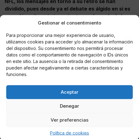
NFL, los mensajes en torno a su retiro se han
dividido, pues desde ya el debate es álgido en si es
o no el jugador más importante en el mundo de las
Gestionar el consentimiento
tacleadas
, haciéndolo tendencia mundial en tan solo
unos minutos de haberse destapado la tentativa de
Para proporcionar una mejor experiencia de usuario,
retiro del hombre de 44 años.
utilizamos cookies para acceder y/o almacenar la información
del dispositivo. Su consentimiento nos permitirá procesar
¿Qué hizo diferente a Tom Brady de los demás?
datos como el comportamiento de navegación o IDs únicos
Simple y sencillamente: ganar…
en este sitio. La ausencia o la retirada del consentimiento
pic.twitter.com/qmTwb5EpyR
pueden afectar negativamente a ciertas características y
funciones.
— David Faitelson (@Faitelson_ESPN)
January 29, 2022
Aceptar
Por lo pronto estas son algunas de las reacciones
Denegar
más importantes en redes sociales para tener un
termómetro al momento de lo que se está diciendo
Ver preferencias
hasta estos instantes so
bre el final de una de las
carreras más prolíficas en la historia moderna del
Política de cookies
deporte en cualquiera de sus disciplinas, y tenga por