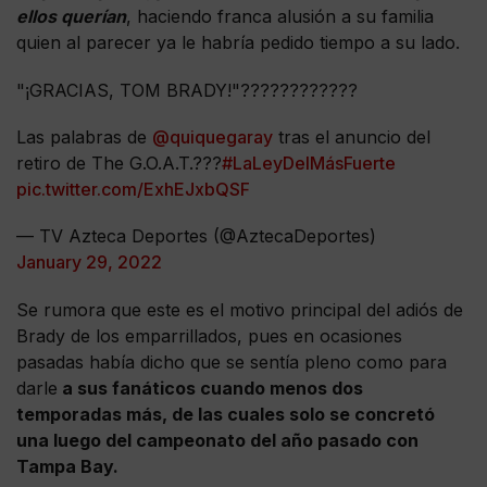
ellos querían
, haciendo franca alusión a su familia
quien al parecer ya le habría pedido tiempo a su lado.
"¡GRACIAS, TOM BRADY!"????????????
Las palabras de
@quiquegaray
tras el anuncio del
retiro de The G.O.A.T.???
#LaLeyDelMásFuerte
pic.twitter.com/ExhEJxbQSF
— TV Azteca Deportes (@AztecaDeportes)
January 29, 2022
Se rumora que este es el motivo principal del adiós de
Brady de los emparrillados, pues en ocasiones
pasadas había dicho que se sentía pleno como para
darle
a sus fanáticos cuando menos dos
temporadas más, de las cuales solo se concretó
una luego del campeonato del año pasado con
Tampa Bay.