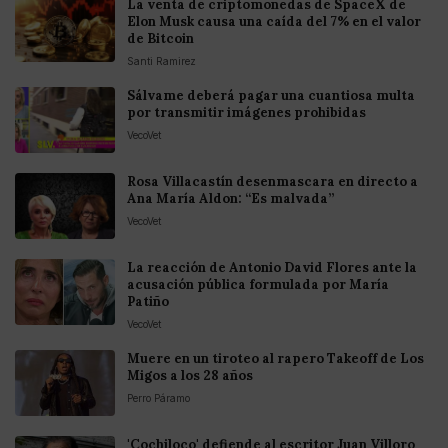
La venta de criptomonedas de SpaceX de
Elon Musk causa una caída del 7% en el valor
de Bitcoin
Santi Ramirez
Sálvame deberá pagar una cuantiosa multa
por transmitir imágenes prohibidas
VecoVet
Rosa Villacastín desenmascara en directo a
Ana María Aldon: “Es malvada”
VecoVet
La reacción de Antonio David Flores ante la
acusación pública formulada por María
Patiño
VecoVet
Muere en un tiroteo al rapero Takeoff de Los
Migos a los 28 años
Perro Páramo
'Cochiloco' defiende al escritor Juan Villoro