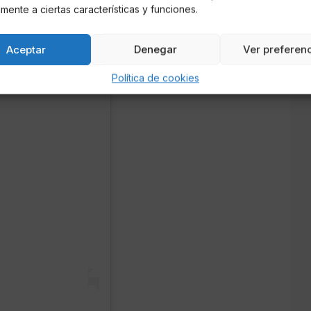
mente a ciertas características y funciones.
Aceptar
Denegar
Ver preferen
Política de cookies