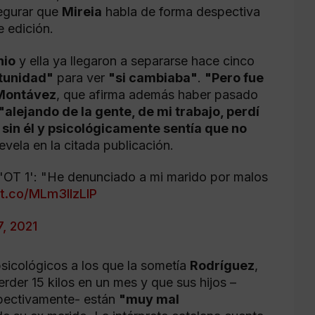
segurar que
Mireia
habla de forma despectiva
 edición.
nio
y ella ya llegaron a separarse hace cinco
tunidad"
para ver
"si cambiaba"
.
"Pero fue
Montávez
, que afirma además haber pasado
"alejando de la gente, de mi trabajo, perdí
 sin él y psicológicamente sentía que no
revela en la citada publicación.
'OT 1': "He denunciado a mi marido por malos
/t.co/MLm3IIzLIP
7, 2021
 psicológicos a los que la sometía
Rodríguez
,
rder 15 kilos en un mes y que sus hijos –
spectivamente- están
"muy mal