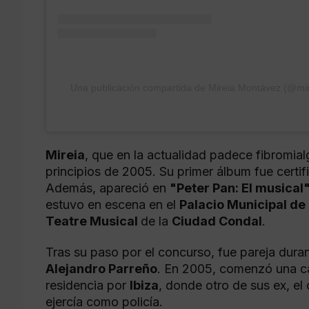
Una publicación compartida de Mireia Montávez (@mir
Mireia
, que en la actualidad padece fibromial
principios de 2005. Su primer álbum fue certi
Además, apareció en
"Peter Pan: El musical
estuvo en escena en el
Palacio Municipal d
Teatre Musical
de la
Ciudad Condal
.
Tras su paso por el concurso, fue pareja du
Alejandro Parreño
. En 2005, comenzó una car
residencia por
Ibiza
, donde otro de sus ex, e
ejercía como policía.