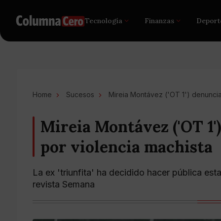
Tecnología
Finanzas
Deport
Home
Sucesos
Mireia Montávez ('OT 1') denuncia
Mireia Montávez ('OT 1')
por violencia machista
La ex 'triunfita' ha decidido hacer pública es
revista Semana