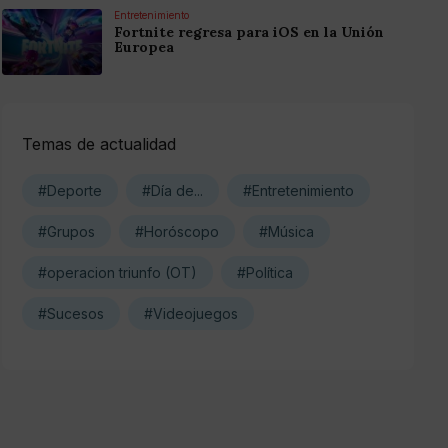
Entretenimiento
Fortnite regresa para iOS en la Unión
Europea
Temas de actualidad
#Deporte
#Día de...
#Entretenimiento
#Grupos
#Horóscopo
#Música
#operacion triunfo (OT)
#Política
#Sucesos
#Videojuegos