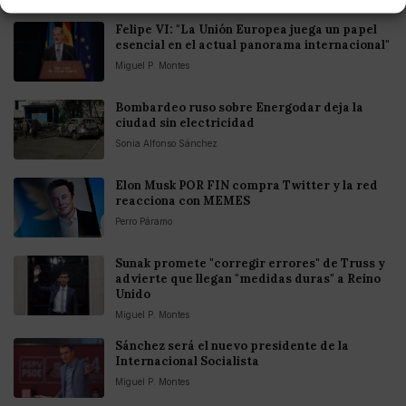
Felipe VI: "La Unión Europea juega un papel
esencial en el actual panorama internacional"
Miguel P. Montes
Bombardeo ruso sobre Energodar deja la
ciudad sin electricidad
Sonia Alfonso Sánchez
Elon Musk POR FIN compra Twitter y la red
reacciona con MEMES
Perro Páramo
Sunak promete "corregir errores" de Truss y
advierte que llegan "medidas duras" a Reino
Unido
Miguel P. Montes
Sánchez será el nuevo presidente de la
Internacional Socialista
Miguel P. Montes