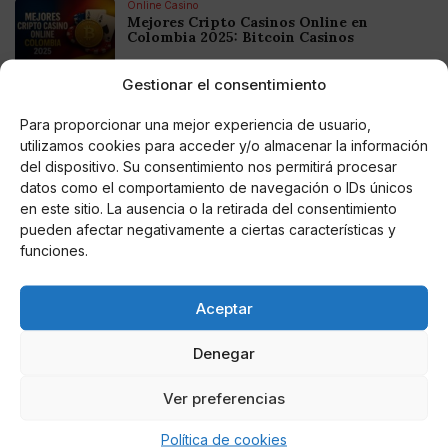
Online Casino
Mejores Cripto Casinos Online en
Colombia 2025: Bitcoin Casinos
Gestionar el consentimiento
Online Casino
Mejores Casinos Online con Bitcoin y
Para proporcionar una mejor experiencia de usuario,
Criptomonedas en Argentina 2025
utilizamos cookies para acceder y/o almacenar la información
del dispositivo. Su consentimiento nos permitirá procesar
datos como el comportamiento de navegación o IDs únicos
Online Casino
Mejores casinos online con
en este sitio. La ausencia o la retirada del consentimiento
criptomonedas y Bitcoin en México 2025
pueden afectar negativamente a ciertas características y
funciones.
Entretenimiento
Fortnite regresa para iOS en la Unión
Europea
Aceptar
Denegar
Ver preferencias
Te puede interesar
Política de cookies