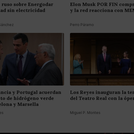
ruso sobre Energodar
Elon Musk POR FIN compr
dad sin electricidad
y la red reacciona con M
 Sánchez
Perro Páramo
ancia y Portugal acuerdan
Los Reyes inauguran la t
to de hidrógeno verde
del Teatro Real con la óper
elona y Marsella
es
Miguel P. Montes