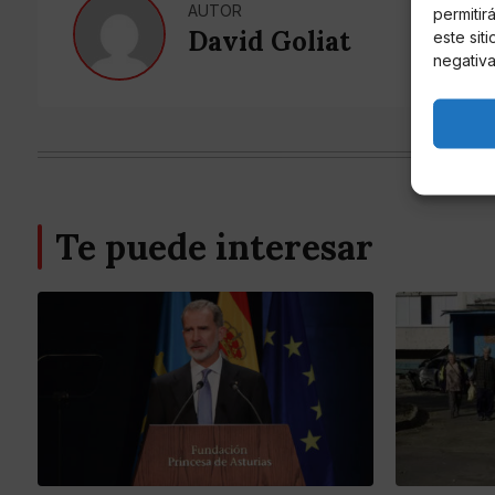
AUTOR
permitir
David Goliat
este sit
negativa
Te puede interesar