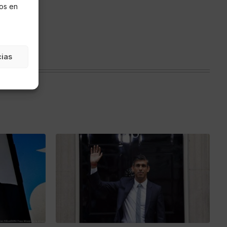
os en
cias