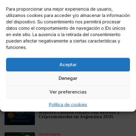
en Estados Unidos, Volkswagen desaparecería”.
Para proporcionar una mejor experiencia de usuario,
utilizamos cookies para acceder y/o almacenar la información
del dispositivo. Su consentimiento nos permitirá procesar
datos como el comportamiento de navegación o IDs únicos
AUTOR
en este sitio. La ausencia o la retirada del consentimiento
Alvaro-escobar
pueden afectar negativamente a ciertas características y
funciones.
Aceptar
Noticias relacionadas
Denegar
Online Casino
Mejores Cripto Casinos Online en
Colombia 2025: Bitcoin Casinos
Ver preferencias
Política de cookies
Online Casino
Mejores Casinos Online con Bitcoin y
Criptomonedas en Argentina 2025
Online Casino