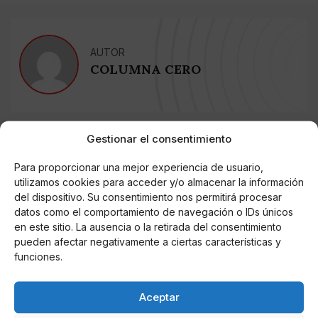
AUTOR
COLUMNA CERO
Noticias relacionadas
Gestionar el consentimiento
Online Casino
Para proporcionar una mejor experiencia de usuario,
Mejores Cripto Casinos Online en
utilizamos cookies para acceder y/o almacenar la información
Colombia 2025: Bitcoin Casinos
del dispositivo. Su consentimiento nos permitirá procesar
datos como el comportamiento de navegación o IDs únicos
en este sitio. La ausencia o la retirada del consentimiento
Online Casino
Mejores Casinos Online con Bitcoin y
pueden afectar negativamente a ciertas características y
Criptomonedas en Argentina 2025
funciones.
Online Casino
Aceptar
Mejores casinos online con
criptomonedas y Bitcoin en México 2025