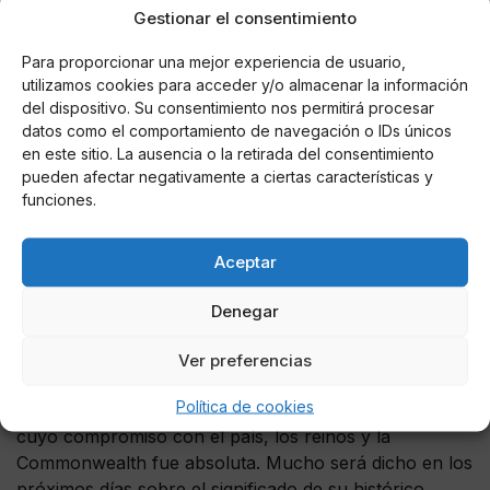
reina Isabel II siempre fue muy estrecha. En el
Gestionar el consentimiento
comunicado que publicó tras el fallecimiento de la
soberana, aseguró que
“estuvo a mi lado en mis
Para proporcionar una mejor experiencia de usuario,
momentos más felices. Y estuvo a mi lado en los
utilizamos cookies para acceder y/o almacenar la información
días más tristes de mi vida”,
evocando la muerte de
del dispositivo. Su consentimiento nos permitirá procesar
datos como el comportamiento de navegación o IDs únicos
Lady Di. “Sabía que este día llegaría, pero pasará
en este sitio. La ausencia o la retirada del consentimiento
algún tiempo antes de que la realidad de la vida
pueden afectar negativamente a ciertas características y
sin Grannie se sienta realmente”, subrayó el ahora
funciones.
primero en la línea de sucesión.
El comunicado completo para
Aceptar
despedir a su abuela
Denegar
Este es el comunicado integral de Guillermo de
Ver preferencias
Inglaterra para despedir a su abuela:
Política de cookies
"El jueves, el mundo perdió a una líder extraordinaria,
cuyo compromiso con el país, los reinos y la
Commonwealth fue absoluta. Mucho será dicho en los
próximos días sobre el significado de su histórico