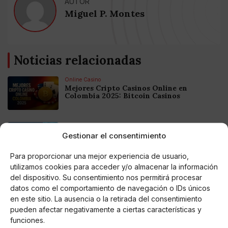
AUTOR
Miguel P. Montes
Noticias relacionadas
Online Casino
Mejores Cripto Casinos Online en
Colombia 2025: Bitcoin Casinos
Online Casino
Mejores Casinos Online con Bitcoin y
Gestionar el consentimiento
Criptomonedas en Argentina 2025
Para proporcionar una mejor experiencia de usuario,
utilizamos cookies para acceder y/o almacenar la información
Online Casino
del dispositivo. Su consentimiento nos permitirá procesar
Mejores casinos online con
criptomonedas y Bitcoin en México 2025
datos como el comportamiento de navegación o IDs únicos
en este sitio. La ausencia o la retirada del consentimiento
pueden afectar negativamente a ciertas características y
Entretenimiento
funciones.
Fortnite regresa para iOS en la Unión