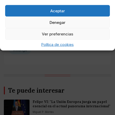
Europea
Aceptar
Denegar
Temas de actualidad
Ver preferencias
#Felipe VI
#Internacional
#Joe Biden
Política de cookies
#Manga
Te puede interesar
Felipe VI: "La Unión Europea juega un papel
esencial en el actual panorama internacional"
Miguel P. Montes