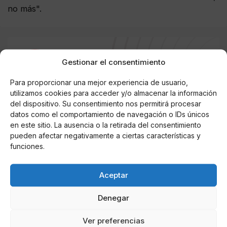
no más".
Gestionar el consentimiento
AUTOR
Miguel P. Montes
Para proporcionar una mejor experiencia de usuario,
utilizamos cookies para acceder y/o almacenar la información
del dispositivo. Su consentimiento nos permitirá procesar
datos como el comportamiento de navegación o IDs únicos
Noticias relacionadas
en este sitio. La ausencia o la retirada del consentimiento
pueden afectar negativamente a ciertas características y
Online Casino
funciones.
Mejores Cripto Casinos Online en
Colombia 2025: Bitcoin Casinos
Aceptar
Online Casino
Mejores Casinos Online con Bitcoin y
Denegar
Criptomonedas en Argentina 2025
Ver preferencias