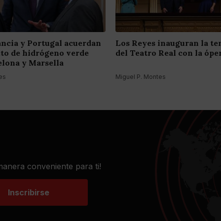
ancia y Portugal acuerdan
Los Reyes inauguran la t
to de hidrógeno verde
del Teatro Real con la óper
elona y Marsella
es
Miguel P. Montes
 manera conveniente para ti!
Inscribirse