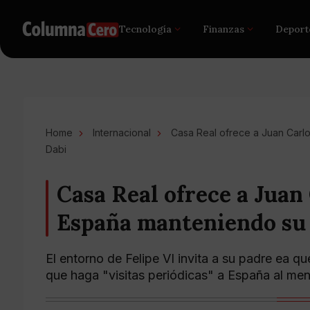
Tecnología
Finanzas
Deport
Home
Internacional
Casa Real ofrece a Juan Carlo
Dabi
Casa Real ofrece a Juan 
España manteniendo su 
El entorno de Felipe VI invita a su padre ea q
que haga "visitas periódicas" a España al me