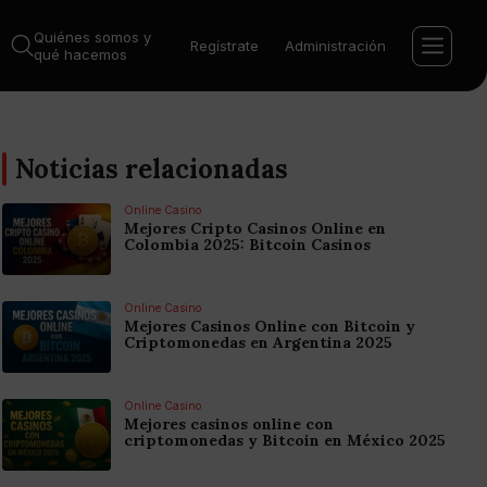
Quiénes somos y
Regístrate
Administración
qué hacemos
Noticias relacionadas
Online Casino
Mejores Cripto Casinos Online en
Colombia 2025: Bitcoin Casinos
Online Casino
Mejores Casinos Online con Bitcoin y
Criptomonedas en Argentina 2025
Online Casino
Mejores casinos online con
criptomonedas y Bitcoin en México 2025