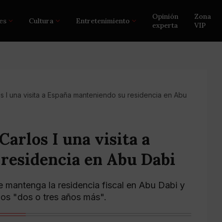
Opinión
Zona
es
Cultura
Entretenimiento
experta
VIP
s I una visita a España manteniendo su residencia en Abu
Carlos I una visita a
residencia en Abu Dabi
ue mantenga la residencia fiscal en Abu Dabi y
nos "dos o tres años más".