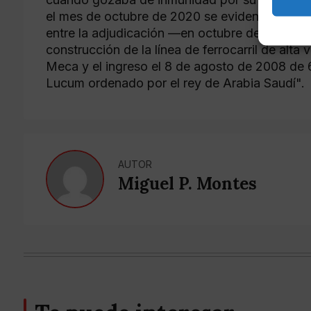
el mes de octubre de 2020 se evidenciaba la in
entre la adjudicación —en octubre de 2011— d
construcción de la línea de ferrocarril de alt
Meca y el ingreso el 8 de agosto de 2008 de 
Lucum ordenado por el rey de Arabia Saudí".
AUTOR
Miguel P. Montes