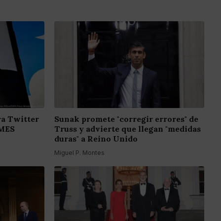
a Twitter
Sunak promete "corregir errores" de
EMES
Truss y advierte que llegan "medidas
duras" a Reino Unido
Miguel P. Montes