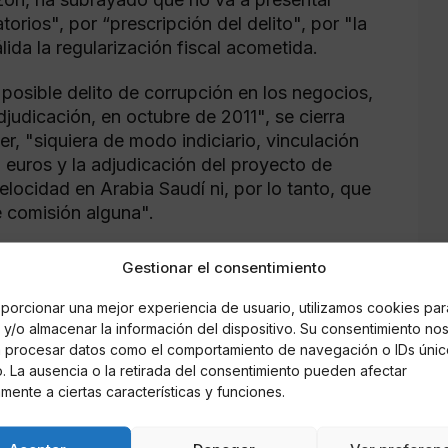
atorios", por “prescripción del delito", por "la
lida la regularización fiscal acometida.
posible delito de corrupción en los negocios,
djudicación, en octubre de 2011", se cierra
r, "siquiera de modo indiciario, vinculación
 euros y la adjudicación del proyecto de
velocidad en Arabia Saudí ni, por lo tanto, que
e comisión alguna".
e un regalo que pudiera haber sido recibido en
Gestionar el consentimiento
ado que S.M. D. Juan Carlos de Borbón
 de integrar el delito de cohecho del
porcionar una mejor experiencia de usuario, utilizamos cookies par
y/o almacenar la información del dispositivo. Su consentimiento no
estaría claramente prescrito".
á procesar datos como el comportamiento de navegación o IDs únic
io. La ausencia o la retirada del consentimiento pueden afectar
 procedente de la movilización del dinero tras
mente a ciertas características y funciones.
elictiva de la aceptación de la referida
egura que esas conductas se produjeron
e jefe de Estado. El fiscal resalta que "ya en