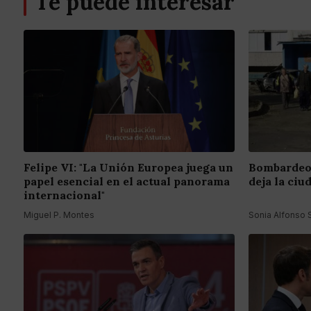
Te puede interesar
Felipe VI: "La Unión Europea juega un
Bombardeo 
papel esencial en el actual panorama
deja la ciu
internacional"
Miguel P. Montes
Sonia Alfonso