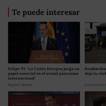
Te puede interesar
Felipe VI: "La Unión Europea juega un
Bombardeo 
papel esencial en el actual panorama
deja la ciu
internacional"
Miguel P. Montes
Sonia Alfonso