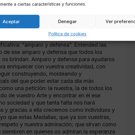
rimero y consejero de Presidencia, Igualdad,
mente a ciertas características y funciones.
arra, Javier Remírez; la consejera de Cultura y
ola; el subsecretario de Cultura y Deporte,
Aceptar
Denegar
Ver preferen
Política de cookies
os acoge hoy, no es solo una fortificación,
ificativa: “amparo y defensa”. Entended las
o de ese amparo y defensa que todos los
s, os brindan. Amparo y defensa para ayudaros
ara enriquecer con vuestra creatividad, con
seguir construyendo, moldeando y
país del que poder estar cada día más
omo una petición: la nuestra, la de todos los
do de vuestro Arte y encontrar en él ese
o sociedad y que tanta falta nos hará
as y gracias a ella crecemos como individuos y
yo que estas Medallas, que ya son vuestras,
respeto y nuestra admiración; que sirvan como
ue siembren en quienes os admiran la esperanza