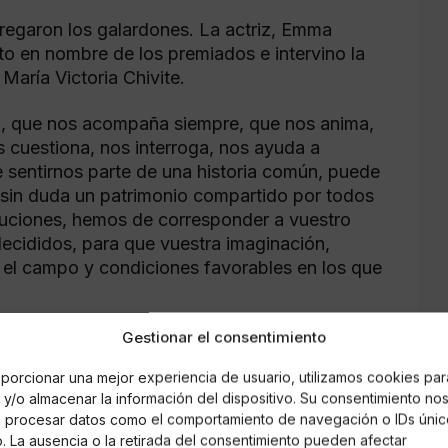
regaron los galardones. La actriz, Emma
to en nombre de los premiados e intervino la
María Victoria Chivite.
ra, que nos acompaña siempre, que nos anima,
s cuestiona, nos interroga, nos ayuda a
e sentirnos parte de una historia común, puede
es sin duda un patrimonio compartido por todos
ituciones, hemos de corresponder a vuestro
ecididos, para que vuestra imaginación,
 el campo y condiciones favorables en los que
tizia conversaron con los premiados y
Gestionar el consentimiento
porcionar una mejor experiencia de usuario, utilizamos cookies par
y/o almacenar la información del dispositivo. Su consentimiento no
 acompañados por el presidente del
á procesar datos como el comportamiento de navegación o IDs únic
gado del Gobierno en la Comunidad Foral de
io. La ausencia o la retirada del consentimiento pueden afectar