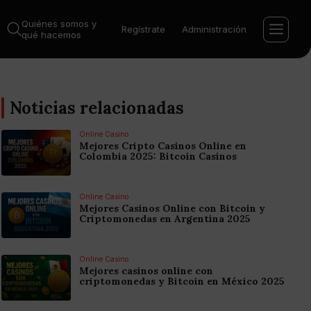
Quiénes somos y
Regístrate
Administración
qué hacemos
Noticias relacionadas
Online Casino
Mejores Cripto Casinos Online en
Colombia 2025: Bitcoin Casinos
Online Casino
Mejores Casinos Online con Bitcoin y
Criptomonedas en Argentina 2025
Online Casino
Mejores casinos online con
criptomonedas y Bitcoin en México 2025