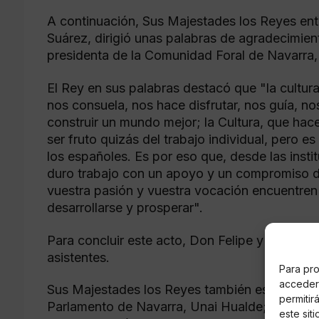
A continuación, Sus Majestades los Reyes ent
Suárez, dirigió unas palabras de agradecimien
presidenta de la Comunidad Foral de Navarra, 
El Rey en sus palabras destacó que "la cultu
nos consuela, nos hace disfrutar, nos guía, no
construir un mundo mejor; la Cultura, que hac
ser fruto quizás del trabajo individual, pero 
los españoles. Es por eso que, desde las inst
duro trabajo con un apoyo y un compromiso d
vuestra pasión y vuestra vocación encuentren
desarrollarse y prosperar".
Para concluir este acto, Don Felipe y Doña Le
asistentes.
Para pro
acceder 
Sus Majestades los Reyes también estuvieron
permitir
Parlamento de Navarra, Unai Hualde; el dele
este sit