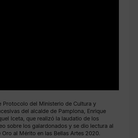
de Protocolo del Ministerio de Cultura y
ucesivas del alcalde de Pamplona, Enrique
el Iceta, que realizó la laudatio de los
o sobre los galardonados y se dio lectura al
Oro al Mérito en las Bellas Artes 2020.