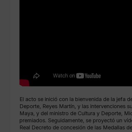
El acto se inició con la bienvenida de la jefa 
Deporte, Reyes Martín, y las intervenciones s
Maya, y del ministro de Cultura y Deporte, Miqu
premiados. Seguidamente, se proyectó un víde
Real Decreto de concesión de las Medallas de 