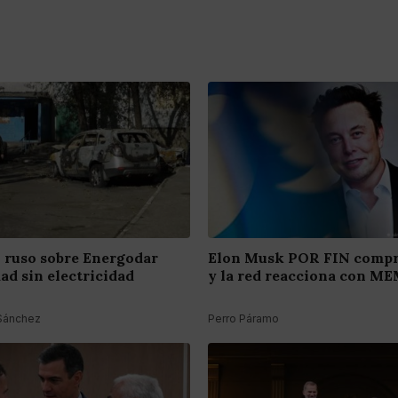
ruso sobre Energodar
Elon Musk POR FIN compr
dad sin electricidad
y la red reacciona con M
 Sánchez
Perro Páramo