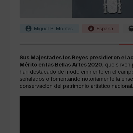
Miguel P. Montes
España
Sus Majestades los Reyes presidieron el ac
Mérito en las Bellas Artes 2020
, que sirven
han destacado de modo eminente en el campo d
señalados o fomentando notoriamente la enseña
conservación del patrimonio artístico nacional