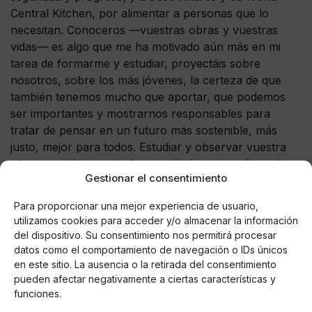
Central Kitchen, por alimentar a personas que lo
necesitan. Conoceros —vuestras obras y vuestras
vidas— es algo que me ha motivado aún más en mi
tarea de formarme y estudiar, proyectáis sobre
nosotros, sobre los más jóvenes, la certeza de que
también tenemos mucho que aportar, que podemos
ser importantes y mostrarnos responsables para
tratar de pensar en un futuro más sostenible, más
justo, mejor para todos. Estudiar y observar vuestra
obra, queridos premiados, me ilusiona y me llena de
Gestionar el consentimiento
fuerza para seguir asumiendo mis responsabilidades y
trabajar siempre con el mayor compromiso".
Para proporcionar una mejor experiencia de usuario,
utilizamos cookies para acceder y/o almacenar la información
del dispositivo. Su consentimiento nos permitirá procesar
datos como el comportamiento de navegación o IDs únicos
en este sitio. La ausencia o la retirada del consentimiento
AUTOR
pueden afectar negativamente a ciertas características y
Miguel P. Montes
funciones.