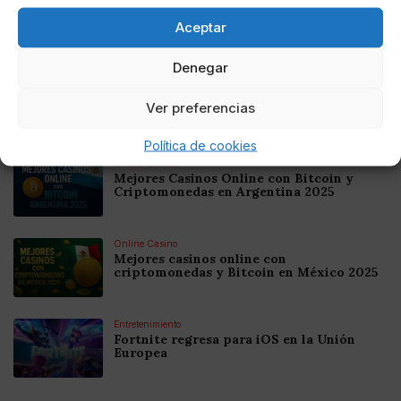
Aceptar
Noticias relacionadas
Denegar
Online Casino
Mejores Cripto Casinos Online en
Ver preferencias
Colombia 2025: Bitcoin Casinos
Política de cookies
Online Casino
Mejores Casinos Online con Bitcoin y
Criptomonedas en Argentina 2025
Online Casino
Mejores casinos online con
criptomonedas y Bitcoin en México 2025
Entretenimiento
Fortnite regresa para iOS en la Unión
Europea