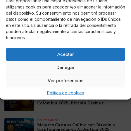
Para proporcionar una mejor experiencia de usuario,
Salat, el Premio Reina Sofía de Composición Musical
utilizamos cookies para acceder y/o almacenar la información
busca estimular la creación de obras para orquesta
del dispositivo. Su consentimiento nos permitirá procesar
sinfónica y sus diferentes modalidades.
datos como el comportamiento de navegación o IDs únicos
en este sitio. La ausencia o la retirada del consentimiento
pueden afectar negativamente a ciertas características y
funciones.
AUTOR
Aceptar
Miguel P. Montes
Denegar
Ver preferencias
Noticias relacionadas
Política de cookies
Online Casino
Mejores Cripto Casinos Online en
Colombia 2025: Bitcoin Casinos
Online Casino
Mejores Casinos Online con Bitcoin y
Criptomonedas en Argentina 2025