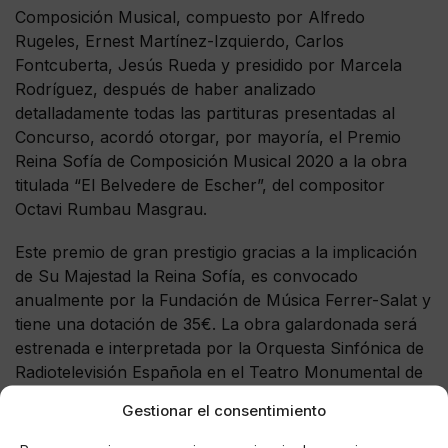
Composición Musical, compuesto por Alfredo
Rugeles, Ernest Martínez-Izquierdo, Carlos
Fontcuberta, Jesús Rueda y presidido por Marcela
Rodríguez, después de haber analizado
detalladamente todas las partituras presentadas al
Concurso, acordó otorgar, por mayoría, el Premio
Reina Sofía de Composición Musical 2020 a la obra
titulada “El Belvedere de Escher”, del compositor
Octavi Rumbau Masgrau.
Este premio de gran prestigio gracias a la implicación
de Su Majestad la Reina Sofía, es convocado
anualmente por la Fundación de Música Ferrer-Salat y
tiene una dotación de 35€. La obra galardonada será
estrenada e interpretada por la Orquesta Sinfónica de
Radiotelevisión Española en el Teatro Monumental de
Madrid.
Gestionar el consentimiento
Creado en el año 1983 de la mano de Carles Ferrer-