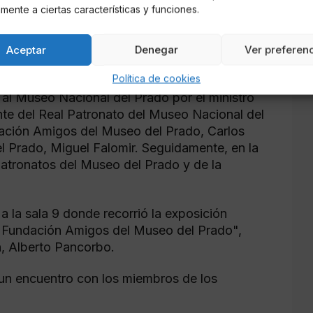
mente a ciertas características y funciones.
s a los cuales nuestra institución ha podido
l Museo del Prado. Cada una de estas obras
 y la fidelidad a la hora de prestarle su apoyo
Aceptar
Denegar
Ver preferen
Política de cookies
 al Museo Nacional del Prado por el ministro
ente del Real Patronato del Museo Nacional del
ndación Amigos del Museo del Prado, Carlos
el Prado, Miguel Falomir. Seguidamente, en la
Patronatos del Museo del Prado y de la
a la sala 9 donde recorrió la exposición
 Fundación Amigos del Museo del Prado",
, Alberto Pancorbo.
 un encuentro con los miembros de los