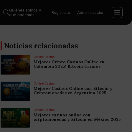
Quiénes somos y
Regístrate
Administración
qué hacemos
Noticias relacionadas
Online Casino
Mejores Cripto Casinos Online en
Colombia 2025: Bitcoin Casinos
Online Casino
Mejores Casinos Online con Bitcoin y
Criptomonedas en Argentina 2025
Online Casino
Mejores casinos online con
criptomonedas y Bitcoin en México 2025