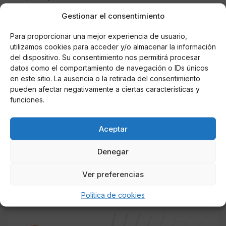
Gestionar el consentimiento
Los buques de la 1ª Escuadrilla fueron construidos en
dos series en los astilleros de NAVANTIA en
Para proporcionar una mejor experiencia de usuario,
Cartagena. A la primera serie pertenecen cuatro
utilizamos cookies para acceder y/o almacenar la información
cazaminas (Segura, Sella, Tambre y Turia) y dos a la
del dispositivo. Su consentimiento nos permitirá procesar
segunda (Duero y Tajo).
datos como el comportamiento de navegación o IDs únicos
en este sitio. La ausencia o la retirada del consentimiento
Son buques construidos en plástico reforzado con
pueden afectar negativamente a ciertas características y
funciones.
fibra de vidrio (PRFV), lo que les proporciona una
reducida firma magnética a la vez que una gran
resistencia al choque producido por las explosiones
Aceptar
submarinas. Su sistema de combate es de fabricación
íntegramente nacional y es de destacar su discreción
Denegar
magneto-acústica. La maniobrabilidad de estos buques
es excelente gracias a sus propulsores Voith
Ver preferencias
Schneider y a su sistema de posicionamiento dinámico.
Política de cookies