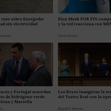
ruso sobre Energodar
Elon Musk POR FIN compr
dad sin electricidad
y la red reacciona con M
 Sánchez
Perro Páramo
ancia y Portugal acuerdan
Los Reyes inauguran la t
to de hidrógeno verde
del Teatro Real con la óper
elona y Marsella
es
Miguel P. Montes