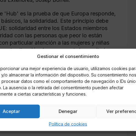
te 'Hub' es la prueba de que Europa responde,
ásicos, la solidaridad. Este principio debe
la UE: solidaridad entre los Estados miembros
ridad con las personas que peor lo están
con particular atención a las mujeres y niñas
n esta situación de emergencia humanitaria,
Gestionar el consentimiento
porcionar una mejor experiencia de usuario, utilizamos cookies par
mase la iniciativa y ha destacado que "en
y/o almacenar la información del dispositivo. Su consentimiento no
manidad y un gran sentido de solidaridad.
á procesar datos como el comportamiento de navegación o IDs únic
Europa". Michel, por su parte, ha expresado
io. La ausencia o la retirada del consentimiento pueden afectar
l Gobierno de España, "porque su liderazgo al
mente a ciertas características y funciones.
diata es un signo de dignidad en "unos
e forma urgente este 'Hub' europeo, lugar de
Aceptar
Denegar
Ver preferen
ara hacer frente a la crisis humanitaria de
Política de cookies