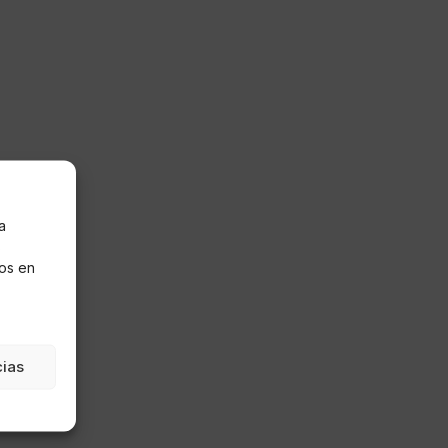
a
s
os en
cias