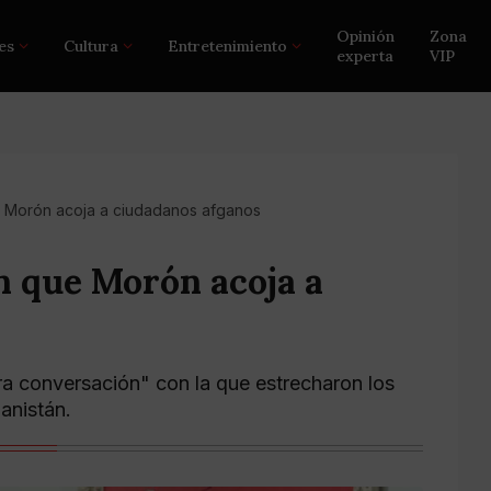
Opinión
Zona
es
Cultura
Entretenimiento
experta
VIP
 Morón acoja a ciudadanos afganos
n que Morón acoja a
ra conversación" con la que estrecharon los
ganistán.