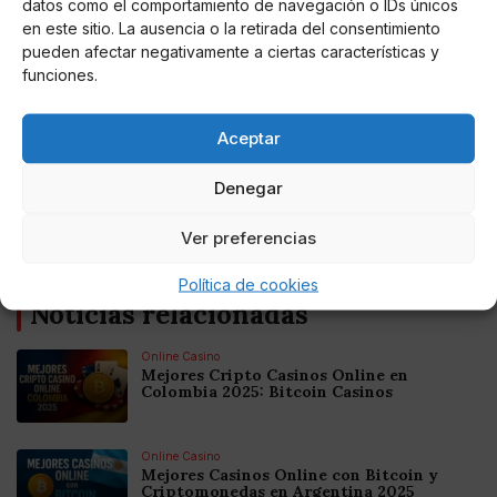
datos como el comportamiento de navegación o IDs únicos
Mientras el 33,4% de los hombres han tenido estos
en este sitio. La ausencia o la retirada del consentimiento
problemas para conciliar el sueño en el caso de la
pueden afectar negativamente a ciertas características y
mujer ha sido el 50,2%.
funciones.
Aceptar
Denegar
AUTOR
Miguel P. Montes
Ver preferencias
Política de cookies
Noticias relacionadas
Online Casino
Mejores Cripto Casinos Online en
Colombia 2025: Bitcoin Casinos
Online Casino
Mejores Casinos Online con Bitcoin y
Criptomonedas en Argentina 2025