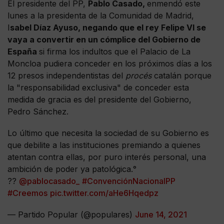
El presidente del PP,
Pablo Casado,
enmendó este
lunes a la presidenta de la Comunidad de Madrid,
I
sabel Díaz Ayuso, negando que el rey Felipe VI se
vaya a convertir en un cómplice del Gobierno de
España
si firma los indultos que el Palacio de La
Moncloa pudiera conceder en los próximos días a los
12 presos independentistas del
procés
catalán porque
la "responsabilidad exclusiva" de conceder esta
medida de gracia es del presidente del Gobierno,
Pedro Sánchez.
Lo último que necesita la sociedad de su Gobierno es
que debilite a las instituciones premiando a quienes
atentan contra ellas, por puro interés personal, una
ambición de poder ya patológica.°
??
@pablocasado_
#ConvenciónNacionalPP
#Creemos
pic.twitter.com/aHe6Hqedpz
— Partido Popular (@populares)
June 14, 2021