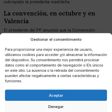
subrayado la presidenta madrileña.
La convención, en octubre y en
Valencia
El presidente del PP anunció que la Convención
Nacional del partido se celebrará entre el 2 y el 3 de
Gestionar el consentimiento
octubre en Valencia bajo el lema "Creemos". Con esta
decisión, el principal partido conservador busca
Para proporcionar una mejor experiencia de usuario,
relanzar su estrategia política con el objetivo de
utilizamos cookies para acceder y/o almacenar la información
reforzar los resultados de las encuestas, que sitúan
del dispositivo. Su consentimiento nos permitirá procesar
datos como el comportamiento de navegación o IDs únicos
aal PP como primera fuerza política. Este será el
en este sitio. La ausencia o la retirada del consentimiento
punto culmen de un proceso, "de un año, cincelando
pueden afectar negativamente a ciertas características y
con la sociedad la alternativa para España".
funciones.
??
@pablocasado_
convoca una
#ConvenciónNacionalPP
abierta a todos. Una nueva
Aceptar
empresa de libertad para unir a la sociedad, para
Denegar
volver a creer y a crear, para pasar de la frustración a