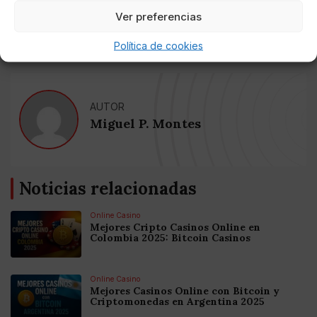
la esperanza.°
#Creemos
pic.twitter.com/jamPlb7blr
Ver preferencias
— Partido Popular (@populares)
June 14, 2021
Política de cookies
AUTOR
Miguel P. Montes
Noticias relacionadas
Online Casino
Mejores Cripto Casinos Online en
Colombia 2025: Bitcoin Casinos
Online Casino
Mejores Casinos Online con Bitcoin y
Criptomonedas en Argentina 2025