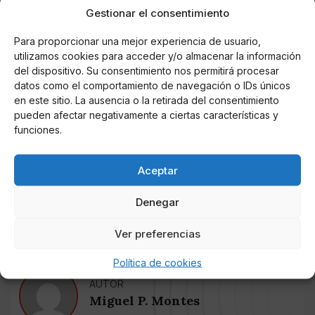
valores de la Democracia, por los derechos humanos,
Gestionar el consentimiento
por la igualdad de las mujeres.
Para proporcionar una mejor experiencia de usuario,
utilizamos cookies para acceder y/o almacenar la información
Sus autores buscan dar la mayor visibilidad a las vidas
del dispositivo. Su consentimiento nos permitirá procesar
de otras personas, a realidades extraordinarias o
datos como el comportamiento de navegación o IDs únicos
cotidianas en las que se insertan, siendo ellos
en este sitio. La ausencia o la retirada del consentimiento
protagonistas, responsables o incluso víctimas de esas
pueden afectar negativamente a ciertas características y
realidades. Y muchas veces llegan a poner en riesgo
funciones.
su propia existencia y la de sus familias. Son
informadores de Colombia, Cuba, Chile, México,
Aceptar
Guatemala, Portugal y España, que engrandecen
nuestra identidad común, en español y en portugués,
Denegar
y nos llenan de humanidad".
Ver preferencias
Política de cookies
AUTOR
Miguel P. Montes