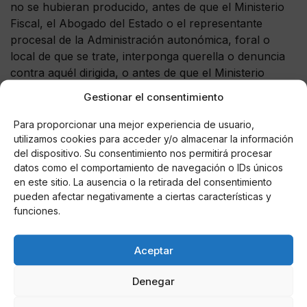
no se hubieran producido, antes de que el Ministerio
Fiscal, el Abogado del Estado o el representante
procesal de la Administración autonómica, foral o
local de que se trate, interponga querella o denuncia
contra aquél dirigida, o antes de que el Ministerio
Fiscal o el Juez de Instrucción realicen actuaciones
Gestionar el consentimiento
que le permitan tener conocimiento formal de la
iniciación de diligencias.
Para proporcionar una mejor experiencia de usuario,
utilizamos cookies para acceder y/o almacenar la información
Asimismo, los efectos de la regularización prevista en
del dispositivo. Su consentimiento nos permitirá procesar
el párrafo anterior resultarán aplicables cuando se
datos como el comportamiento de navegación o IDs únicos
en este sitio. La ausencia o la retirada del consentimiento
satisfagan deudas tributarias una vez prescrito el
pueden afectar negativamente a ciertas características y
derecho de la Administración a su determinación en
funciones.
vía administrativa.
La regularización por el obligado tributario de su
Aceptar
situación tributaria impedirá que se le persiga por las
posibles irregularidades contables u otras falsedades
Denegar
instrumentales que, exclusivamente en relación a la