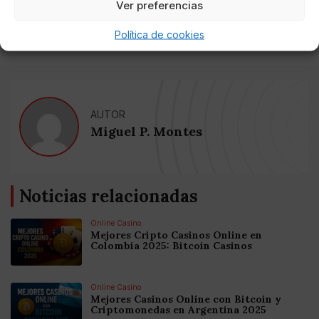
Ver preferencias
deuda tributaria objeto de regularización, el mismo
pudiera haber cometido con carácter previo a la
Política de cookies
regularización de su situación tributaria".
AUTOR
Miguel P. Montes
Noticias relacionadas
Online Casino
Mejores Cripto Casinos Online en
Colombia 2025: Bitcoin Casinos
Online Casino
Mejores Casinos Online con Bitcoin y
Criptomonedas en Argentina 2025