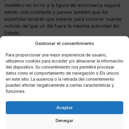
mediático en torno a la figura del exmonarca seguirá
siendo una constante y parece también que los
españoles tendrán que esperar para conocer nuevas
noticias del que un día fuera la máxima autoridad del
Estado.
Gestionar el consentimiento
Para proporcionar una mejor experiencia de usuario,
utilizamos cookies para acceder y/o almacenar la información
AUTOR
del dispositivo. Su consentimiento nos permitirá procesar
Miguel P. Montes
datos como el comportamiento de navegación o IDs únicos
en este sitio. La ausencia o la retirada del consentimiento
pueden afectar negativamente a ciertas características y
funciones.
Noticias relacionadas
Aceptar
Online Casino
Mejores Cripto Casinos Online en
Colombia 2025: Bitcoin Casinos
Denegar