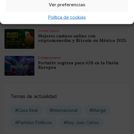
Ver preferencias
Online Casino
Mejores Casinos Online con Bitcoin y
Criptomonedas en Argentina 2025
Política de cookies
Online Casino
Mejores casinos online con
criptomonedas y Bitcoin en México 2025
Entretenimiento
Fortnite regresa para iOS en la Unión
Europea
Temas de actualidad
#Casa Real
#Internacional
#Manga
#Partidos Políticos
#Rey Juan Carlos