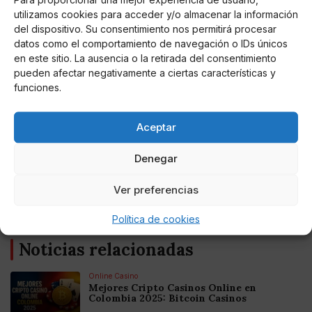
utilizamos cookies para acceder y/o almacenar la información
del dispositivo. Su consentimiento nos permitirá procesar
Los Reyes han estado acompañados del ministro de
datos como el comportamiento de navegación o IDs únicos
Política Territorial y Función Pública,
Miquel Iceta
; de
en este sitio. La ausencia o la retirada del consentimiento
la presidenta de la Comunidad de Madrid,
Isabel Díaz
pueden afectar negativamente a ciertas características y
Ayuso
; del alcalde de Madrid,
José Luis Martínez-
funciones.
Almeida
; y del presidente de la APM,
Juan Caño.
Aceptar
Denegar
AUTOR
Miguel P. Montes
Ver preferencias
Política de cookies
Noticias relacionadas
Online Casino
Mejores Cripto Casinos Online en
Colombia 2025: Bitcoin Casinos