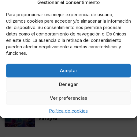
Gestionar el consentimiento
Noticias relacionadas
Para proporcionar una mejor experiencia de usuario,
utilizamos cookies para acceder y/o almacenar la información
Online Casino
del dispositivo. Su consentimiento nos permitirá procesar
Mejores Cripto Casinos Online en
datos como el comportamiento de navegación o IDs únicos
Colombia 2025: Bitcoin Casinos
en este sitio. La ausencia o la retirada del consentimiento
pueden afectar negativamente a ciertas características y
funciones.
Online Casino
Mejores Casinos Online con Bitcoin y
Criptomonedas en Argentina 2025
Aceptar
Online Casino
Denegar
Mejores casinos online con
criptomonedas y Bitcoin en México 2025
Ver preferencias
Entretenimiento
Política de cookies
Fortnite regresa para iOS en la Unión
Europea