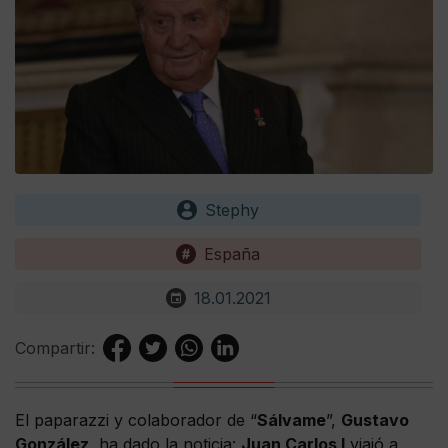
Stephy
España
18.01.2021
Compartir:
El paparazzi y colaborador de “
Sálvame
”,
Gustavo
González
, ha dado la noticia:
Juan Carlos I
viajó a