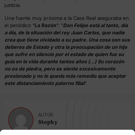
justicia.
Una fuente muy próxima a la Casa Real aseguraba en
el periódico “
La Razón
”: “
Don Felipe está al tanto, día
a día, de la situación del rey Juan Carlos, que nadie
crea que tiene olvidado a su padre. Una cosa son sus
deberes de Estado y otra la preocupación de un hijo
que sufre en silencio por el estado de quien fue su
guía en la vida durante tantos años (…) Su corazón
no es de piedra, pero se siente excesivamente
presionado y no le queda más remedio que aceptar
este distanciamiento paterno filial
”.
AUTOR
Stephy