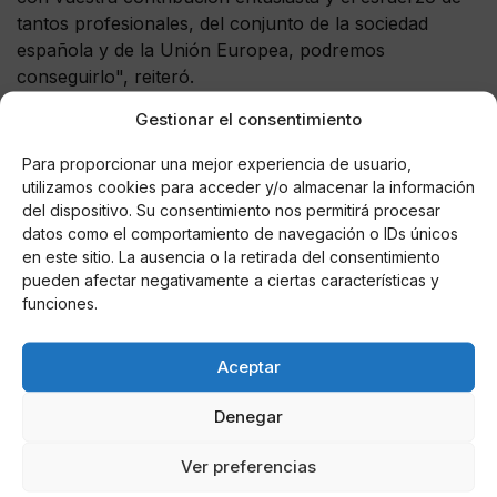
tantos profesionales, del conjunto de la sociedad
española y de la Unión Europea, podremos
conseguirlo", reiteró.
Gestionar el consentimiento
Para proporcionar una mejor experiencia de usuario,
utilizamos cookies para acceder y/o almacenar la información
AUTOR
del dispositivo. Su consentimiento nos permitirá procesar
Miguel P. Montes
datos como el comportamiento de navegación o IDs únicos
en este sitio. La ausencia o la retirada del consentimiento
pueden afectar negativamente a ciertas características y
funciones.
Noticias relacionadas
Online Casino
Aceptar
Mejores Cripto Casinos Online en
Colombia 2025: Bitcoin Casinos
Denegar
Online Casino
Ver preferencias
Mejores Casinos Online con Bitcoin y