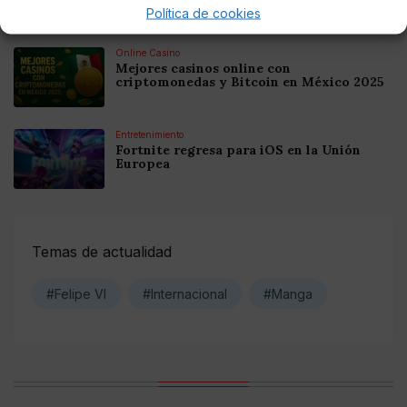
Criptomonedas en Argentina 2025
Política de cookies
Online Casino
Mejores casinos online con
criptomonedas y Bitcoin en México 2025
Entretenimiento
Fortnite regresa para iOS en la Unión
Europea
Temas de actualidad
#Felipe VI
#Internacional
#Manga