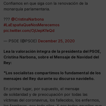
Confiamos en que siga con la renovación de la
monarquía parlamentaria.
???
@CristinaNarbona
#LaEspañaQueNosMerecemos
pic.twitter.com/OjUepKfeQd
— PSOE (@PSOE)
December 25, 2020
Lea la valoración íntegra de la presidenta del PSOE,
Cristina Narbona, sobre el Mensaje de Navidad del
Rey:
"Los socialistas compartimos lo fundamental de los
mensajes del Rey durante su discurso navideño.
En primer lugar, por supuesto, el mensaje
de solidaridad y de preocupación por todas las
víctimas del coronavirus, los fallecidos, los enfermos,
los familiares, por todo ellos. Y por todos aquellos que