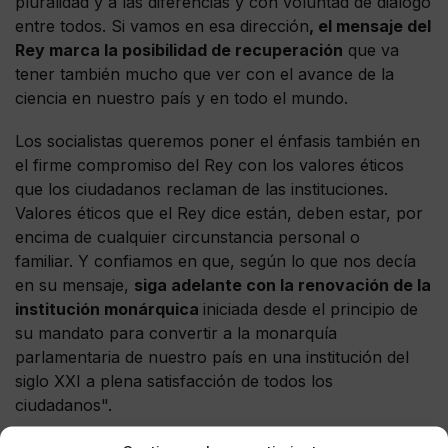
pluralidad y a las diferencias y con voluntad de diálogo
entre todos. Si vamos en esa dirección
, el mensaje del
Rey marca la posibilidad de recuperación
que va
tener también mucho que ver con el avance de la
ciencia en nuestro país y en todo el mundo.
Los socialistas queremos poner el énfasis también en
el firme compromiso del Rey con los valores éticos
que los ciudadanos reclaman de las instituciones.
Valores éticos que el Rey dice están, deben estar, por
encima de cualquier circunstancia personal o
familiar. Y confiamos en que, según lo que nos decía
en su mensaje,
siga adelante con la renovación de la
institución monárquica
iniciada desde el principio de
su mandato para convertir a la monarquía
parlamentaria de nuestro país en una institución del
siglo XXI a plena satisfacción de todos los
ciudadanos".