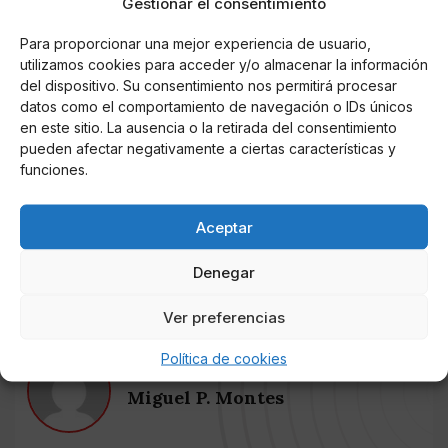
Mensaje de confianza en el futuro.
Gestionar el consentimiento
Confianza en nuestra responsabilidad individual y en
Para proporcionar una mejor experiencia de usuario,
utilizamos cookies para acceder y/o almacenar la información
las instituciones del Estado.
del dispositivo. Su consentimiento nos permitirá procesar
datos como el comportamiento de navegación o IDs únicos
Como dice el Rey, superaremos la crisis desde la
en este sitio. La ausencia o la retirada del consentimiento
unidad
pueden afectar negativamente a ciertas características y
de los valores democráticos y respeto a la pluralidad.
funciones.
???
@CristinaNarbona
#LaEspañaQueNosMerecemos
pic.twitter.com/Sb6dID47oa
Aceptar
— PSOE (@PSOE)
December 25, 2020
Denegar
Ver preferencias
Política de cookies
AUTOR
Miguel P. Montes