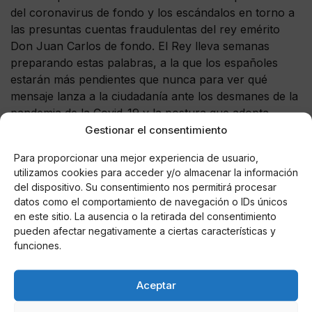
del coronavirus de fondo y los escándalos en torno a
las presuntas cuentas fraudulentas del rey emérito
Don Juan Carlos de fondo. El Rey lleva semanas
preparando estas palabras, a la que los españoles
estarán más pendientes que nunca para ver qué
mensaje lanza a la ciudadanía ante los desmanes de la
pandemia de la Covid-19 y la postura que adopta
Gestionar el consentimiento
públicamente con su padre.
Para proporcionar una mejor experiencia de usuario,
utilizamos cookies para acceder y/o almacenar la información
del dispositivo. Su consentimiento nos permitirá procesar
datos como el comportamiento de navegación o IDs únicos
AUTOR
en este sitio. La ausencia o la retirada del consentimiento
Miguel P. Montes
pueden afectar negativamente a ciertas características y
funciones.
Noticias relacionadas
Aceptar
Online Casino