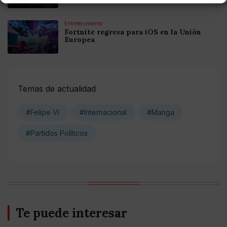
Entretenimiento
Fortnite regresa para iOS en la Unión
Europea
Temas de actualidad
#Felipe VI
#Internacional
#Manga
#Partidos Políticos
Te puede interesar