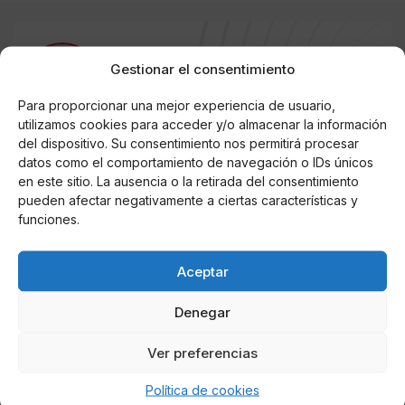
AUTOR
Gestionar el consentimiento
Miguel P. Montes
Para proporcionar una mejor experiencia de usuario,
utilizamos cookies para acceder y/o almacenar la información
del dispositivo. Su consentimiento nos permitirá procesar
datos como el comportamiento de navegación o IDs únicos
Noticias relacionadas
en este sitio. La ausencia o la retirada del consentimiento
pueden afectar negativamente a ciertas características y
Online Casino
Mejores Cripto Casinos Online en
funciones.
Colombia 2025: Bitcoin Casinos
Aceptar
Online Casino
Mejores Casinos Online con Bitcoin y
Denegar
Criptomonedas en Argentina 2025
Ver preferencias
Online Casino
Mejores casinos online con
Política de cookies
criptomonedas y Bitcoin en México 2025