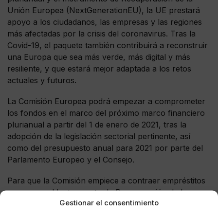
Unión Europea (NextGenerationEU), la UE prestará
apoyo a los ciudadanos, las empresas y las regiones
más afectadas por la crisis del coronavirus. Tras la
Covid-19, el paquete también contribuirá a reconstruir
una Europa que sea más verde, más digital y más
resiliente, y que estará mejor adaptada a los retos
actuales y futuros.
La Comisión Europea podrá empezar a comprometer
los fondos en el marco del próximo marco financiero
plurianual a partir del 1 de enero de 2021, tras la
adopción de la legislación sectorial pertinente, así
como del presupuesto anual para 2021 por parte del
Parlamento Europeo y el Consejo.
Para que la Comisión empiece a contraer empréstitos
con cargo al Instrumento de Recuperación de la
Gestionar el consentimiento
Unión Europea (NextGenerationEU), haciendo que el
instrumento sea operativo, sigue siendo necesaria la