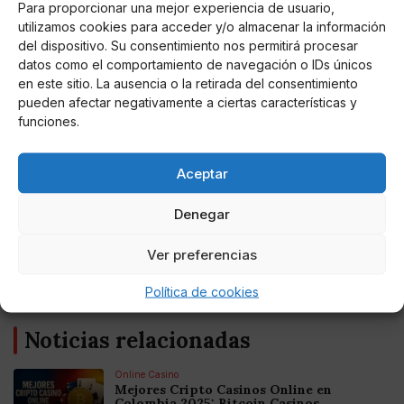
Para proporcionar una mejor experiencia de usuario,
ratificación de la nueva Decisión sobre recursos
utilizamos cookies para acceder y/o almacenar la información
propios por parte de todos los Estados miembros de
del dispositivo. Su consentimiento nos permitirá procesar
conformidad con sus requisitos constitucionales.
datos como el comportamiento de navegación o IDs únicos
en este sitio. La ausencia o la retirada del consentimiento
La Comisión confía en el compromiso de los Estados
pueden afectar negativamente a ciertas características y
miembros de proceder lo antes posible, en interés de
funciones.
sus ciudadanos.
Aceptar
Denegar
AUTOR
Ver preferencias
Miguel P. Montes
Política de cookies
Noticias relacionadas
Online Casino
Mejores Cripto Casinos Online en
Colombia 2025: Bitcoin Casinos