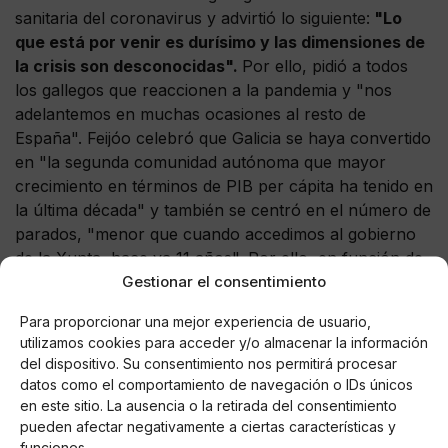
sanitaria del coronavirus y advirtió lo siguiente:
"Lo
que está por venir es durísimo y las dimensiones de
la crisis son desconocidas".
Por ello, pidió a todos
los gallegos que reaccionen a la pandemia y "nos
adelantemos en muchas ocasiones al resto de
España". Feijóo celebró que Galicia se haya convertido
en "la segunda comunidad autónoma que mayor
crecimiento en términos de PIB per cápita ha tenido en
la última década" y también se centró en el número de
parados, "menor que cuando accedimos al gobierno
de la Xunta, hace ya 11 años". Por ello, en función de
Gestionar el consentimiento
estos datos y como uno de los presidentes
autonómicos, el líder popular pidió "contar con el
Para proporcionar una mejor experiencia de usuario,
Gobierno de España y me pongo a su disposición y
utilizamos cookies para acceder y/o almacenar la información
por eso le pido que sea leal y constructivo con Galicia
del dispositivo. Su consentimiento nos permitirá procesar
como Galicia lo es con España”.
datos como el comportamiento de navegación o IDs únicos
en este sitio. La ausencia o la retirada del consentimiento
pueden afectar negativamente a ciertas características y
funciones.