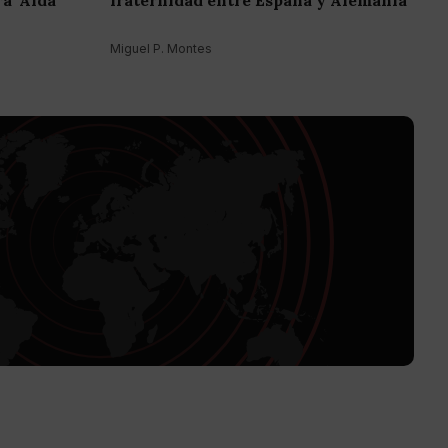
a "Aída"
fraternidad entre España y Alemania
Miguel P. Montes