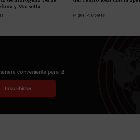
to de hidrógeno verde
del Teatro Real con la óper
elona y Marsella
es
Miguel P. Montes
 manera conveniente para ti!
Inscribirse