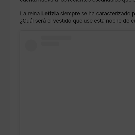
La reina
Letizia
siempre se ha caracterizado p
¿Cuál será el vestido que use esta noche de 