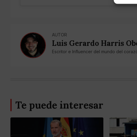
AUTOR
Luis Gerardo Harris Ob
Escritor e Influencer del mundo del coraz
Te puede interesar