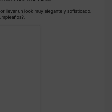
or llevar un look muy elegante y sofisticado.
cumpleaños?.