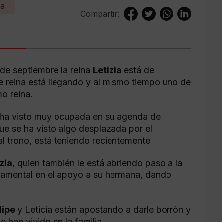
ña
Compartir:
 de septiembre la reina
Letizia
está de
e reina está llegando y al mismo tiempo uno de
o reina.
e ha visto muy ocupada en su agenda de
ue se ha visto algo desplazada por el
al trono, está teniendo recientemente
zia
, quien también le está abriendo paso a la
ndamental en el apoyo a su hermana, dando
lipe
y Leticia están apostando a darle borrón y
 han vivido en la familia.