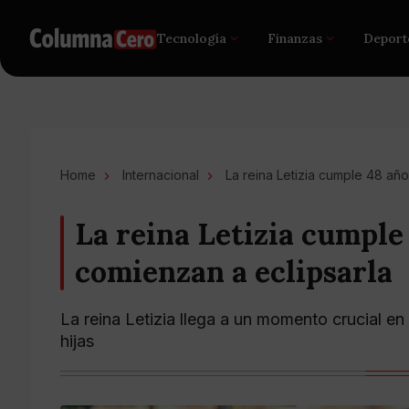
Tecnología
Finanzas
Deport
Home
Internacional
La reina Letizia cumple 48 año
La reina Letizia cumple
comienzan a eclipsarla
La reina Letizia llega a un momento crucial en
hijas