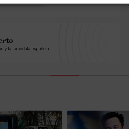
erto
ón y la farándula española