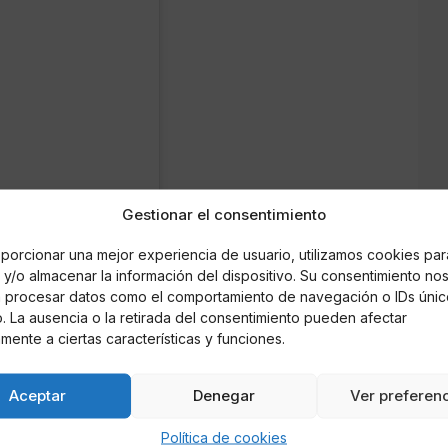
Gestionar el consentimiento
porcionar una mejor experiencia de usuario, utilizamos cookies par
y/o almacenar la información del dispositivo. Su consentimiento no
á procesar datos como el comportamiento de navegación o IDs únic
io. La ausencia o la retirada del consentimiento pueden afectar
 lleno en la madurez
mente a ciertas características y funciones.
esday, entering fully
Aceptar
Denegar
Ver preferen
???
(@queenletizia) el
15 Sep, 2020 a las 4:59 PDT
Política de cookies