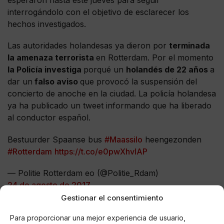
esperaron hasta este jueves para seguir
interrogándolo con el objetivo de esclarecer los
hechos investigados.
Las autoridades holandesas ya dieron por
terminada
la amenaza terrorista
en Rotterdam. Por el momento
la Policía investiga
porqué un
holandés de 22 años
a
dar un
falso aviso
que provocó la suspensión del
concierto de anoche en la ciudad. La policía holandesa
ya ha publicado un tweet informando que ha liberado
al conductor español.
Bestuurder Spaanse bus
#Maassilo
heengezonden
#Rotterdam
https://t.co/e0pwXhvIAP
— Politie Rotterdam eo (@Politie_Rdam)
24 de agosto de 2017
Gestionar el consentimiento
Para proporcionar una mejor experiencia de usuario,