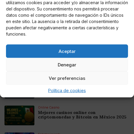
utilizamos cookies para acceder y/o almacenar la información
AUTOR
del dispositivo. Su consentimiento nos permitirá procesar
Miguel Doncel
datos como el comportamiento de navegación o IDs únicos
en este sitio. La ausencia o la retirada del consentimiento
pueden afectar negativamente a ciertas características y
funciones.
Noticias relacionadas
Aceptar
Online Casino
Mejores Cripto Casinos Online en
Colombia 2025: Bitcoin Casinos
Denegar
Ver preferencias
Online Casino
Mejores Casinos Online con Bitcoin y
Criptomonedas en Argentina 2025
Política de cookies
Online Casino
Mejores casinos online con
criptomonedas y Bitcoin en México 2025