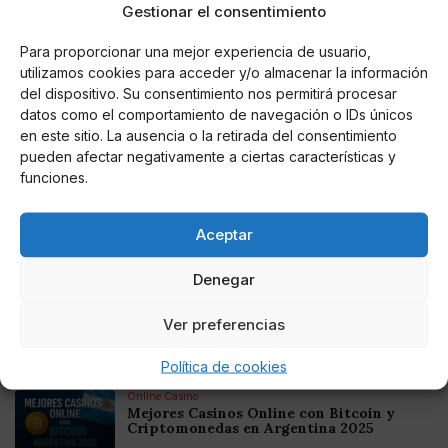
que se tradujo en el cese de la Fiscal General Luisa
Gestionar el consentimiento
Ortega Díaz, como represalia por sus reiteradas
críticas contra el Gobierno y contra la propia ANC.
Para proporcionar una mejor experiencia de usuario,
utilizamos cookies para acceder y/o almacenar la información
del dispositivo. Su consentimiento nos permitirá procesar
datos como el comportamiento de navegación o IDs únicos
en este sitio. La ausencia o la retirada del consentimiento
AUTOR
pueden afectar negativamente a ciertas características y
Sonia Alfonso Sánchez
funciones.
Aceptar
Noticias relacionadas
Denegar
Online Casino
Mejores Cripto Casinos Online en
Ver preferencias
Colombia 2025: Bitcoin Casinos
Política de cookies
Online Casino
Mejores Casinos Online con Bitcoin y
Criptomonedas en Argentina 2025