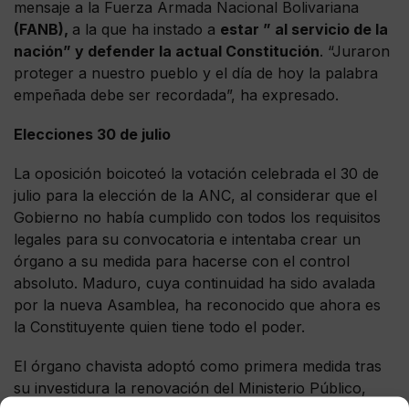
mensaje a la Fuerza Armada Nacional Bolivariana
(FANB),
a la que ha instado a
estar ” al servicio de la
nación” y defender la actual Constitución
. “Juraron
proteger a nuestro pueblo y el día de hoy la palabra
empeñada debe ser recordada”, ha expresado.
Elecciones 30 de julio
La oposición boicoteó la votación celebrada el 30 de
julio para la elección de la ANC, al considerar que el
Gobierno no había cumplido con todos los requisitos
legales para su convocatoria e intentaba crear un
órgano a su medida para hacerse con el control
absoluto. Maduro, cuya continuidad ha sido avalada
por la nueva Asamblea, ha reconocido que ahora es
la Constituyente quien tiene todo el poder.
El órgano chavista adoptó como primera medida tras
su investidura la renovación del Ministerio Público,